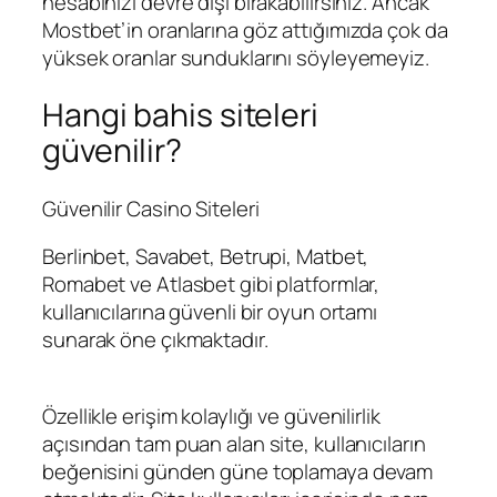
hesabınızı devre dışı bırakabilirsiniz. Ancak
Mostbet’in oranlarına göz attığımızda çok da
yüksek oranlar sunduklarını söyleyemeyiz.
Hangi bahis siteleri
güvenilir?
Güvenilir Casino Siteleri
Berlinbet, Savabet, Betrupi, Matbet,
Romabet ve Atlasbet gibi platformlar,
kullanıcılarına güvenli bir oyun ortamı
sunarak öne çıkmaktadır.
Özellikle erişim kolaylığı ve güvenilirlik
açısından tam puan alan site, kullanıcıların
beğenisini günden güne toplamaya devam