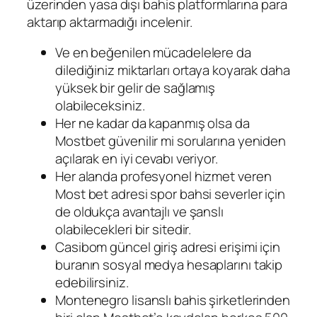
üzerinden yasa dışı bahis platformlarına para
aktarıp aktarmadığı incelenir.
Ve en beğenilen mücadelelere da
dilediğiniz miktarları ortaya koyarak daha
yüksek bir gelir de sağlamış
olabileceksiniz.
Her ne kadar da kapanmış olsa da
Mostbet güvenilir mi sorularına yeniden
açılarak en iyi cevabı veriyor.
Her alanda profesyonel hizmet veren
Most bet adresi spor bahsi severler için
de oldukça avantajlı ve şanslı
olabilecekleri bir sitedir.
Casibom güncel giriş adresi erişimi için
buranın sosyal medya hesaplarını takip
edebilirsiniz.
Montenegro lisanslı bahis şirketlerinden