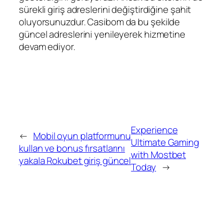
sürekli giriş adreslerini değiştirdiğine şahit
oluyorsunuzdur. Casibom da bu şekilde
güncel adreslerini yenileyerek hizmetine
devam ediyor.
Experience
←
Mobil oyun platformunu
Ultimate Gaming
kullan ve bonus fırsatlarını
with Mostbet
yakala Rokubet giriş güncel
Today
→