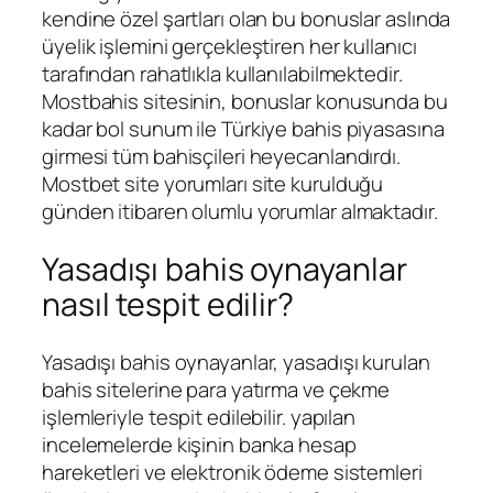
kendine özel şartları olan bu bonuslar aslında
üyelik işlemini gerçekleştiren her kullanıcı
tarafından rahatlıkla kullanılabilmektedir.
Mostbahis sitesinin, bonuslar konusunda bu
kadar bol sunum ile Türkiye bahis piyasasına
girmesi tüm bahisçileri heyecanlandırdı.
Mostbet site yorumları site kurulduğu
günden itibaren olumlu yorumlar almaktadır.
Yasadışı bahis oynayanlar
nasıl tespit edilir?
Yasadışı bahis oynayanlar, yasadışı kurulan
bahis sitelerine para yatırma ve çekme
işlemleriyle tespit edilebilir. yapılan
incelemelerde kişinin banka hesap
hareketleri ve elektronik ödeme sistemleri