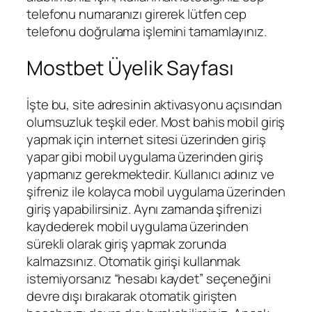
telefonu numaranızı girerek lütfen cep
telefonu doğrulama işlemini tamamlayınız.
Mostbet Üyelik Sayfası
İşte bu, site adresinin aktivasyonu açısından
olumsuzluk teşkil eder. Most bahis mobil giriş
yapmak için internet sitesi üzerinden giriş
yapar gibi mobil uygulama üzerinden giriş
yapmanız gerekmektedir. Kullanıcı adınız ve
şifreniz ile kolayca mobil uygulama üzerinden
giriş yapabilirsiniz. Aynı zamanda şifrenizi
kaydederek mobil uygulama üzerinden
sürekli olarak giriş yapmak zorunda
kalmazsınız. Otomatik girişi kullanmak
istemiyorsanız “hesabı kaydet” seçeneğini
devre dışı bırakarak otomatik girişten