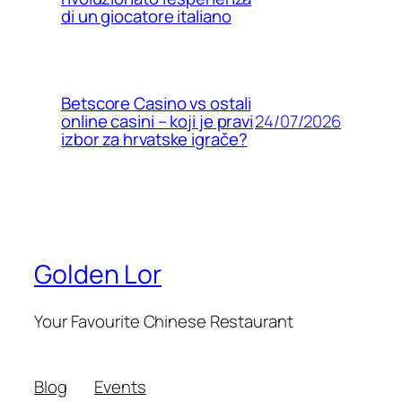
di un giocatore italiano
Betscore Casino vs ostali
24/07/2026
online casini – koji je pravi
izbor za hrvatske igrače?
Golden Lor
Your Favourite Chinese Restaurant
Blog
Events