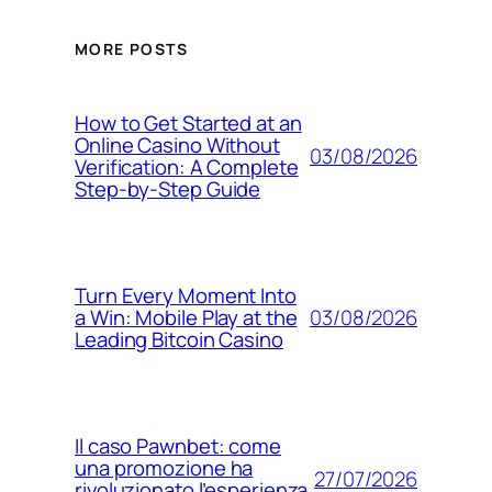
MORE POSTS
How to Get Started at an
Online Casino Without
03/08/2026
Verification: A Complete
Step‑by‑Step Guide
Turn Every Moment Into
03/08/2026
a Win: Mobile Play at the
Leading Bitcoin Casino
Il caso Pawnbet: come
una promozione ha
27/07/2026
rivoluzionato l’esperienza