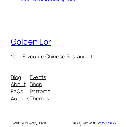
Golden Lor
Your Favourite Chinese Restaurant
Blog
Events
About
Shop
FAQs
Patterns
Authors
Themes
Twenty Twenty-Five
Designed with
WordPress