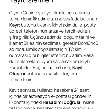
Olymp Casino’ya üye olmak, beş adımda
tamamlanır. İlk adımda, ana sayfada bulunan
Kayıt
butonu tıklanır. İkinci adımda, e‑posta
adresi, telefon numarası ve tercih edilen
şifre girilir. Üçüncü adımda, doğum tarihi ve
ikamet ülkesinin seçilmesi gerekir. Dördüncü
adımda, kimlik doğrulama için TC kimlik
numarası gibi bilgiler istenir; bu adım, yasal
düzenlemelere uyum sağlamak amacıyla
zorunludur. Beşinci adımda ise,
Kayıt
Oluştur
butonuna basılarak işlem
tamamlanır.
Kayıt sonrası, kullanıcı hesabına 24 saat
içinde bir aktivasyon e‑postası gönderilir.
E‑posta içindeki
Hesabımı Doğrula
linkine
tıklandığında, hesabın tam erişimi açılır. Bu