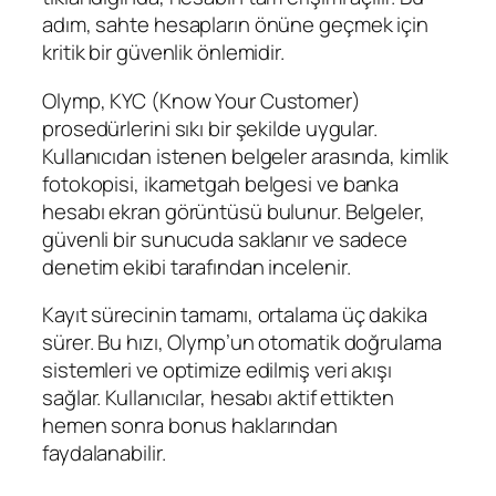
adım, sahte hesapların önüne geçmek için
kritik bir güvenlik önlemidir.
Olymp, KYC (Know Your Customer)
prosedürlerini sıkı bir şekilde uygular.
Kullanıcıdan istenen belgeler arasında, kimlik
fotokopisi, ikametgah belgesi ve banka
hesabı ekran görüntüsü bulunur. Belgeler,
güvenli bir sunucuda saklanır ve sadece
denetim ekibi tarafından incelenir.
Kayıt sürecinin tamamı, ortalama üç dakika
sürer. Bu hızı, Olymp’un otomatik doğrulama
sistemleri ve optimize edilmiş veri akışı
sağlar. Kullanıcılar, hesabı aktif ettikten
hemen sonra bonus haklarından
faydalanabilir.