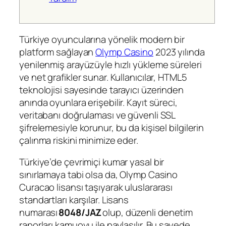
Türkiye oyuncularına yönelik modern bir
platform sağlayan
Olymp Casino
2023 yılında
yenilenmiş arayüzüyle hızlı yükleme süreleri
ve net grafikler sunar. Kullanıcılar,
HTML5
teknolojisi sayesinde tarayıcı üzerinden
anında oyunlara erişebilir. Kayıt süreci,
veritabanı doğrulaması ve güvenli SSL
şifrelemesiyle korunur, bu da kişisel bilgilerin
çalınma riskini minimize eder.
Türkiye’de çevrimiçi kumar yasal bir
sınırlamaya tabi olsa da, Olymp Casino
Curacao lisansı taşıyarak uluslararası
standartları karşılar. Lisans
numarası
8048/JAZ
olup, düzenli denetim
raporları kamuoyu ile paylaşılır. Bu sayede