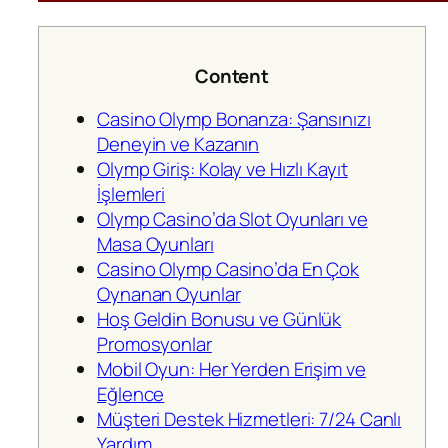
Content
Casino Olymp Bonanza: Şansınızı
Deneyin ve Kazanın
Olymp Giriş: Kolay ve Hızlı Kayıt
İşlemleri
Olymp Casino’da Slot Oyunları ve
Masa Oyunları
Casino Olymp Casino’da En Çok
Oynanan Oyunlar
Hoş Geldin Bonusu ve Günlük
Promosyonlar
Mobil Oyun: Her Yerden Erişim ve
Eğlence
Müşteri Destek Hizmetleri: 7/24 Canlı
Yardım