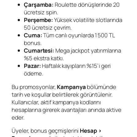
Çarşamba:
Roulette dönüşlerinde 20
ücretsiz spin.
Perşembe:
Yüksek volatilite slotlarında
50 ücretsiz çevrim.
Cuma:
Tüm canlı oyunlarda 1 500 TL
bonus.
Cumartesi:
Mega jackpot yatırımlarına
%5 ekstra katkı.
Pazar:
Haftalık kayıpların %15’i geri
ödeme.
Bu promosyonlar,
Kampanya
bölümünde
tarih ve koşullar belirtilerek görüntülenir.
Kullanıcılar, aktif kampanya kodlarını
hesaplarına girerek avantajları anında aktive
eder.
Üyeler, bonus geçmişlerini
Hesap >