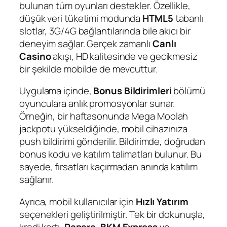
bulunan tüm oyunları destekler. Özellikle,
düşük veri tüketimi modunda
HTML5
tabanlı
slotlar, 3G/4G bağlantılarında bile akıcı bir
deneyim sağlar. Gerçek zamanlı
Canlı
Casino
akışı, HD kalitesinde ve gecikmesiz
bir şekilde mobilde de mevcuttur.
Uygulama içinde,
Bonus Bildirimleri
bölümü
oyunculara anlık promosyonlar sunar.
Örneğin, bir haftasonunda
Mega Moolah
jackpotu yükseldiğinde, mobil cihazınıza
push bildirimi gönderilir. Bildirimde, doğrudan
bonus kodu ve katılım talimatları bulunur. Bu
sayede, fırsatları kaçırmadan anında katılım
sağlanır.
Ayrıca, mobil kullanıcılar için
Hızlı Yatırım
seçenekleri geliştirilmiştir. Tek bir dokunuşla,
kredi kartı,
Papara
,
BKM Express
ve