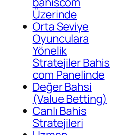
bahiscom
Üzerinde
Orta Seviye
Oyunculara
Yönelik
Stratejiler Bahis
com Panelinde
Değer Bahsi
(Value Betting)
Canlı Bahis
Stratejileri
Uzman