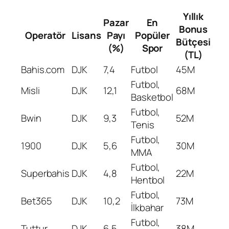
Yıllık
Pazar
En
Bonus
Operatör
Lisans
Payı
Popüler
Bütçesi
(%)
Spor
(TL)
Bahis.com
DJK
7,4
Futbol
45M
Futbol,
Misli
DJK
12,1
68M
Basketbol
Futbol,
Bwin
DJK
9,3
52M
Tenis
Futbol,
1900
DJK
5,6
30M
MMA
Futbol,
Superbahis
DJK
4,8
22M
Hentbol
Futbol,
Bet365
DJK
10,2
73M
İlkbahar
Futbol,
Tuttur
DJK
6,5
38M