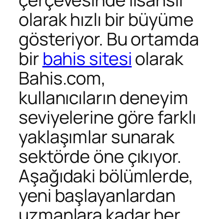
olarak hızlı bir büyüme
gösteriyor. Bu ortamda
bir
bahis sitesi
olarak
Bahis.com,
kullanıcıların deneyim
seviyelerine göre farklı
yaklaşımlar sunarak
sektörde öne çıkıyor.
Aşağıdaki bölümlerde,
yeni başlayanlardan
uzmanlara kadar her