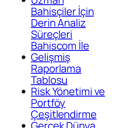
Bahisçiler İçin
Derin Analiz
Süreçleri
Bahiscom İle
Gelişmiş
Raporlama
Tablosu
Risk Yönetimi ve
Portföy
Çeşitlendirme
Gerçek Dünya