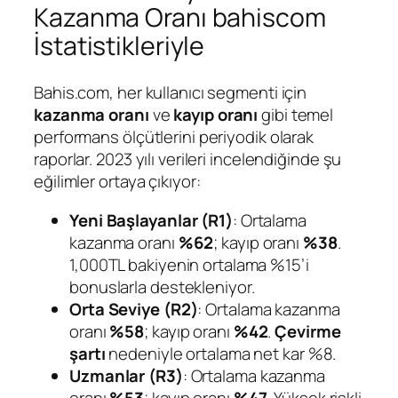
Kazanma Oranı bahiscom
İstatistikleriyle
Bahis.com, her kullanıcı segmenti için
kazanma oranı
ve
kayıp oranı
gibi temel
performans ölçütlerini periyodik olarak
raporlar. 2023 yılı verileri incelendiğinde şu
eğilimler ortaya çıkıyor:
Yeni Başlayanlar (R1)
: Ortalama
kazanma oranı
%62
; kayıp oranı
%38
.
1,000TL bakiyenin ortalama %15’i
bonuslarla destekleniyor.
Orta Seviye (R2)
: Ortalama kazanma
oranı
%58
; kayıp oranı
%42
.
Çevirme
şartı
nedeniyle ortalama net kar %8.
Uzmanlar (R3)
: Ortalama kazanma
oranı
%53
; kayıp oranı
%47
. Yüksek riskli