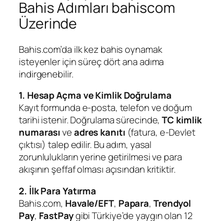
Bahis Adımları bahiscom
Üzerinde
Bahis.com’da ilk kez bahis oynamak
isteyenler için süreç dört ana adıma
indirgenebilir.
1. Hesap Açma ve Kimlik Doğrulama
Kayıt formunda e‑posta, telefon ve doğum
tarihi istenir. Doğrulama sürecinde,
TC kimlik
numarası
ve
adres kanıtı
(fatura, e‑Devlet
çıktısı) talep edilir. Bu adım, yasal
zorunlulukların yerine getirilmesi ve para
akışının şeffaf olması açısından kritiktir.
2. İlk Para Yatırma
Bahis.com,
Havale/EFT
,
Papara
,
Trendyol
Pay
,
FastPay
gibi Türkiye’de yaygın olan 12