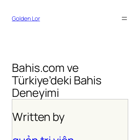
Skip
to
Golden Lor
content
Bahis.com ve
Türkiye’deki Bahis
Deneyimi
Written by