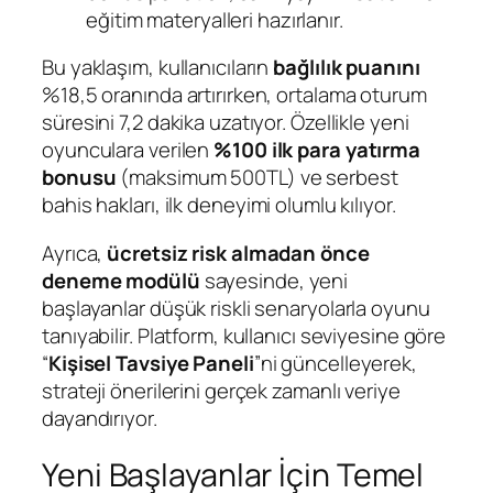
eğitim materyalleri hazırlanır.
Bu yaklaşım, kullanıcıların
bağlılık puanını
%18,5 oranında artırırken, ortalama oturum
süresini 7,2 dakika uzatıyor. Özellikle yeni
oyunculara verilen
%100 ilk para yatırma
bonusu
(maksimum 500TL) ve
serbest
bahis
hakları, ilk deneyimi olumlu kılıyor.
Ayrıca,
ücretsiz risk almadan önce
deneme modülü
sayesinde, yeni
başlayanlar düşük riskli senaryolarla oyunu
tanıyabilir. Platform, kullanıcı seviyesine göre
“
Kişisel Tavsiye Paneli
”ni güncelleyerek,
strateji önerilerini gerçek zamanlı veriye
dayandırıyor.
Yeni Başlayanlar İçin Temel