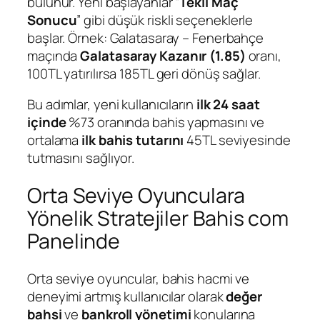
bulunur. Yeni başlayanlar “
Tekli Maç
Sonucu
” gibi düşük riskli seçeneklerle
başlar. Örnek: Galatasaray – Fenerbahçe
maçında
Galatasaray Kazanır (1.85)
oranı,
100TL yatırılırsa 185TL geri dönüş sağlar.
Bu adımlar, yeni kullanıcıların
ilk 24 saat
içinde
%73 oranında bahis yapmasını ve
ortalama
ilk bahis tutarını
45TL seviyesinde
tutmasını sağlıyor.
Orta Seviye Oyunculara
Yönelik Stratejiler Bahis com
Panelinde
Orta seviye oyuncular, bahis hacmi ve
deneyimi artmış kullanıcılar olarak
değer
bahsi
ve
bankroll yönetimi
konularına