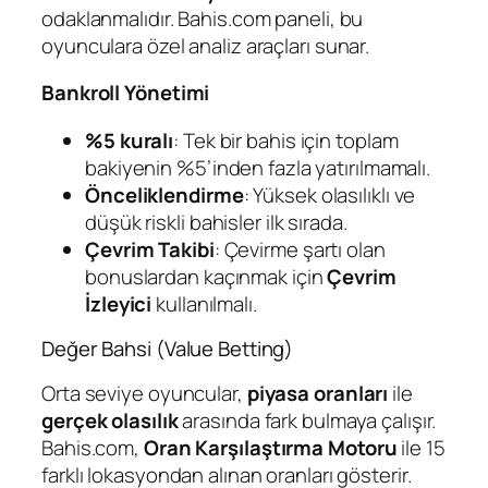
odaklanmalıdır. Bahis.com paneli, bu
oyunculara özel analiz araçları sunar.
Bankroll Yönetimi
%5 kuralı
: Tek bir bahis için toplam
bakiyenin %5’inden fazla yatırılmamalı.
Önceliklendirme
: Yüksek olasılıklı ve
düşük riskli bahisler ilk sırada.
Çevrim Takibi
: Çevirme şartı olan
bonuslardan kaçınmak için
Çevrim
İzleyici
kullanılmalı.
Değer Bahsi (Value Betting)
Orta seviye oyuncular,
piyasa oranları
ile
gerçek olasılık
arasında fark bulmaya çalışır.
Bahis.com,
Oran Karşılaştırma Motoru
ile 15
farklı lokasyondan alınan oranları gösterir.