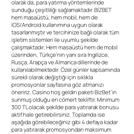
olarak da, para yatırma yöntemlerinde
sunduğu çeşitliliği sağlamaktadır. BİZBET
hem masaüstü, hem mobil, hem de
IOS/Android kullanımına uygun olarak
tasarlanmıştır ve tercihinize bağlı olarak tüm
işletim sistemleri ile uyumlu şekilde
çalışmaktadır. Hem masaüstü hem de mobil
üzerinden, Türkçe’nin yanı sıra İngilizce,
Rusça, Arapça ve Almanca dillerinde de
kullanılabilmektedir. Özel günler kapsamında
sürekli olarak değiştiği için sıklıkla
promosyonlar sayfasına göz atmanızı
öneririz. Casino hoş geldin paketi BizBet’in
sunmuş olduğu en cömert tekliftir. Minimum
300 TL olacak şekilde para yatırarak bonusu
aktif hale getirebilirsiniz. Toplamda ise
aşağıda görebileceğiniz gibi 4 defaya kadar
para yatırarak promosyondan maksimum