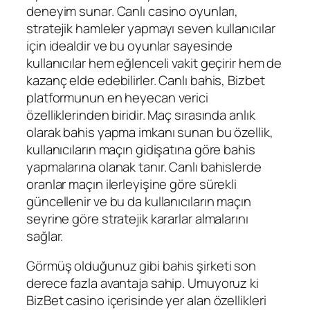
deneyim sunar. Canlı casino oyunları,
stratejik hamleler yapmayı seven kullanıcılar
için idealdir ve bu oyunlar sayesinde
kullanıcılar hem eğlenceli vakit geçirir hem de
kazanç elde edebilirler. Canlı bahis, Bizbet
platformunun en heyecan verici
özelliklerinden biridir. Maç sırasında anlık
olarak bahis yapma imkanı sunan bu özellik,
kullanıcıların maçın gidişatına göre bahis
yapmalarına olanak tanır. Canlı bahislerde
oranlar maçın ilerleyişine göre sürekli
güncellenir ve bu da kullanıcıların maçın
seyrine göre stratejik kararlar almalarını
sağlar.
Görmüş olduğunuz gibi bahis şirketi son
derece fazla avantaja sahip. Umuyoruz ki
BizBet casino içerisinde yer alan özellikleri