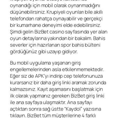
oynandığı için mobil olarak oynanmadığını
düşünebilirsiniz. Krupiyeli oyunları bile akıllı
telefondan rahatça oynayabilir ve gerçekçi
bir kumarhane deneyimi elde edebilirsiniz.
Şimdi gelin BizBet casino sayfasında yer alan
oyun detaylarına yakından bir bakalım. Bahis
severler için hazırlanan spor bahis bülteni
gördüğünüz gibi uzayıp gidiyor.
Bu mobil uygulama yaşanan giriş
engellemelerinden asla etkilenmemektedir.
Eğer siz de APK’yı indirip cep telefonunuza
kurarsanız bir daha giriş linki aramak zorunda
kalmazsınız. Kayıt aşamasını başlatmak için
ilk olarak yapmanız gereken BizBet giriş linki
ile ana sayfaya ulaşmaktır. Ana sayfayı
açtıktan sonra sağ üstte “Kaydol” yazısına
tıklayın. BizBet tüm müşterilerine 4 farklı