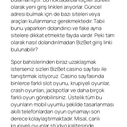
olarak yeni giriş linkleri arıyorlar. Güncel
adresi bulmak için de bazı siteleri veya
araçları kullanmanız gerekmektedir. Tabii
bunu yaparken dolandırıcı ve fake ayna
sitelere dikkat etmekte fayda vardır. Peki tam
olarak nasıl dolandırılmadan BizBet giriş linki
bulunabilir?
Spor bahislerinden biraz uzaklaşmak
isterseniz sizleri BizBet casino sayfası ile
tanıştırmak istiyoruz. Casino sayfasında
binlerce farklı slot oyunu, krupiyeli oyunlar,
crash oyunları, jackpotlar ve daha birçok
farklı oyun görebilirsiniz. Üstelik tüm bu
oyunların mobil uyumlu şekilde tasarlanması
akıllı telefonlardan oyun oynamayı son
derece kolaylaştırmaktadır. Misal, canlı
krupiyeli oyunlar stüdyo kalitesinde