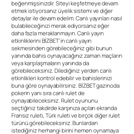
beğenmişsinizdir. Siteyi keşfetmeye devam
etmek istiyorsanız üyelik sistemi ve diğer
detaylar ile devam edelim. Canlı yayınları nasıl
bulabileceğinizi merak ediyorsanız eğer
daha fazla meraklanmayın. Canlı yayın
etkinliklerini BİZBET’in canlı yayın
sekmesinden görebileceğiniz gibi bunun
yanında bahis oynayacağınız zaman maçların
veya karşılaşmaların yanında da
görebileceksiniz. Dilediğiniz yerden canlı
etkinlikleri kontrol edebilir ve bahislerinizi
buna göre oynayabilirsiniz. BİZBET gazinoda
pokerin yanı sıra canlı rulet de
oynayabileceksiniz. Rulet oyununu
seçtiğiniz takdirde karşınıza açılan ekranda
Fransız ruleti, Türk ruleti ve birçok diğer rulet
türünü görebileceksiniz. Bunlardan
istediğiniz herhangi birini hemen oynamaya