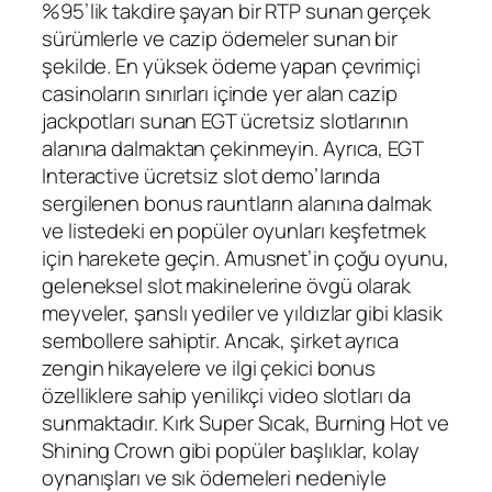
%95’lik takdire şayan bir RTP sunan gerçek
sürümlerle ve cazip ödemeler sunan bir
şekilde. En yüksek ödeme yapan çevrimiçi
casinoların sınırları içinde yer alan cazip
jackpotları sunan EGT ücretsiz slotlarının
alanına dalmaktan çekinmeyin. Ayrıca, EGT
Interactive ücretsiz slot demo’larında
sergilenen bonus rauntların alanına dalmak
ve listedeki en popüler oyunları keşfetmek
için harekete geçin. Amusnet’in çoğu oyunu,
geleneksel slot makinelerine övgü olarak
meyveler, şanslı yediler ve yıldızlar gibi klasik
sembollere sahiptir. Ancak, şirket ayrıca
zengin hikayelere ve ilgi çekici bonus
özelliklere sahip yenilikçi video slotları da
sunmaktadır. Kırk Super Sıcak, Burning Hot ve
Shining Crown gibi popüler başlıklar, kolay
oynanışları ve sık ödemeleri nedeniyle