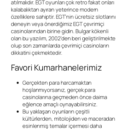
atılmalıdır. EGT oyunları çok retro fakat onları
kalabalıktan ayıran yeterince modern
özelliklere sahiptir. EGT’nin ücretsiz slotlarını
deneyin veya önerdiğimiz EGT çevrimiçi
casinolarından birine gidin. Bulgar kökenli
olan bu yazılım, 2002’den beri geliştirilmekte
olup son zamanlarda çevrimiçi casinoların
dikkatini çekmektedir.
Favori Kumarhanelerimiz
Gerçekten para harcamaktan
hoşlanmıyorsanız, gerçek para
casinolarına geçmeden önce daima
eğlence amaçlı oynayabilirsiniz.
Bu yaklaşan oyunların çeşitli
kültürlerden, mitolojiden ve maceradan
esinlenmiş temalar içermesi daha