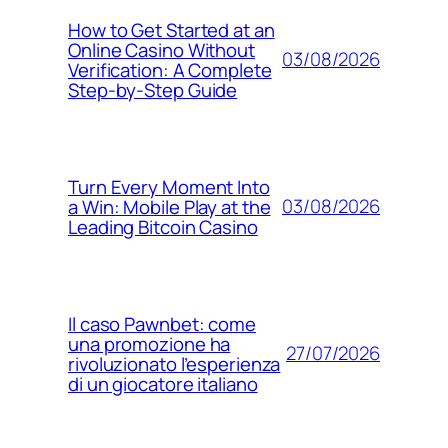
How to Get Started at an
Online Casino Without
03/08/2026
Verification: A Complete
Step‑by‑Step Guide
Turn Every Moment Into
03/08/2026
a Win: Mobile Play at the
Leading Bitcoin Casino
Il caso Pawnbet: come
una promozione ha
27/07/2026
rivoluzionato l’esperienza
di un giocatore italiano