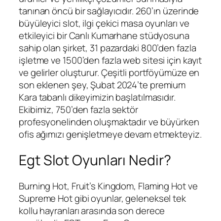
tanınan öncü bir sağlayıcıdır. 260’ın üzerinde
büyüleyici slot, ilgi çekici masa oyunları ve
etkileyici bir Canlı Kumarhane stüdyosuna
sahip olan şirket, 31 pazardaki 800’den fazla
işletme ve 1500’den fazla web sitesi için kayıt
ve gelirler oluşturur. Çeşitli portföyümüze en
son eklenen şey, Şubat 2024’te premium
Kara tabanlı dikeyimizin başlatılmasıdır.
Ekibimiz, 750’den fazla sektör
profesyonelinden oluşmaktadır ve büyürken
ofis ağımızı genişletmeye devam etmekteyiz.
Egt Slot Oyunları Nedir?
Burning Hot, Fruit’s Kingdom, Flaming Hot ve
Supreme Hot gibi oyunlar, geleneksel tek
kollu hayranları arasında son derece