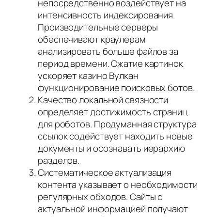
непосредственно воздействует на
интенсивность индексирования.
Производительные серверы
обеспечивают краулерам
анализировать больше файлов за
период времени. Сжатие картинок
ускоряет казино Вулкан
функционирование поисковых ботов.
Качество локальной связности
определяет достижимость страниц
для роботов. Продуманная структура
ссылок содействует находить новые
документы и осознавать иерархию
разделов.
Систематическое актуализация
контента указывает о необходимости
регулярных обходов. Сайты с
актуальной информацией получают