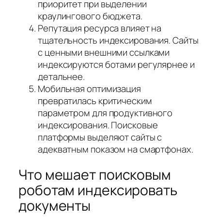
приоритет при выделении
краулингового бюджета.
Репутация ресурса влияет на
тщательность индексирования. Сайты
с ценными внешними ссылками
индексируются ботами регулярнее и
детальнее.
Мобильная оптимизация
превратилась критическим
параметром для продуктивного
индексирования. Поисковые
платформы выделяют сайты с
адекватным показом на смартфонах.
Что мешает поисковым
роботам индексировать
документы