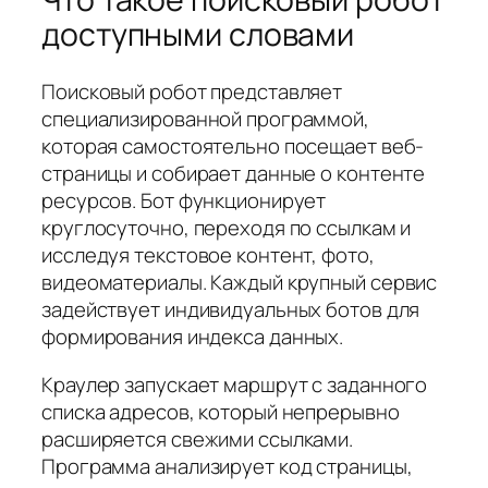
доступными словами
Поисковый робот представляет
специализированной программой,
которая самостоятельно посещает веб-
страницы и собирает данные о контенте
ресурсов. Бот функционирует
круглосуточно, переходя по ссылкам и
исследуя текстовое контент, фото,
видеоматериалы. Каждый крупный сервис
задействует индивидуальных ботов для
формирования индекса данных.
Краулер запускает маршрут с заданного
списка адресов, который непрерывно
расширяется свежими ссылками.
Программа анализирует код страницы,