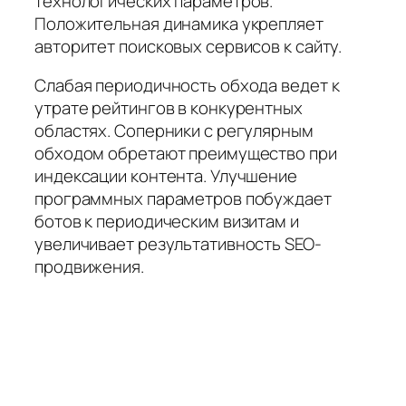
технологических параметров.
Положительная динамика укрепляет
авторитет поисковых сервисов к сайту.
Слабая периодичность обхода ведет к
утрате рейтингов в конкурентных
областях. Соперники с регулярным
обходом обретают преимущество при
индексации контента. Улучшение
программных параметров побуждает
ботов к периодическим визитам и
увеличивает результативность SEO-
продвижения.