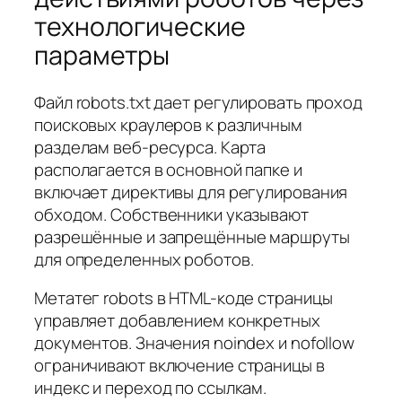
технологические
параметры
Файл robots.txt дает регулировать проход
поисковых краулеров к различным
разделам веб-ресурса. Карта
располагается в основной папке и
включает директивы для регулирования
обходом. Собственники указывают
разрешённые и запрещённые маршруты
для определенных роботов.
Метатег robots в HTML-коде страницы
управляет добавлением конкретных
документов. Значения noindex и nofollow
ограничивают включение страницы в
индекс и переход по ссылкам.