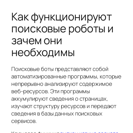
Как функционируют
поисковые роботы и
зачем они
необходимы
Поисковые боты представляют собой
автоматизированные программы, которые
непрерывно анализируют содержимое
веб-ресурсов. Эти программы
аккумулируют сведения о страницах,
изучают структуру ресурсов и передают
сведения в базы данных поисковых
сервисов.