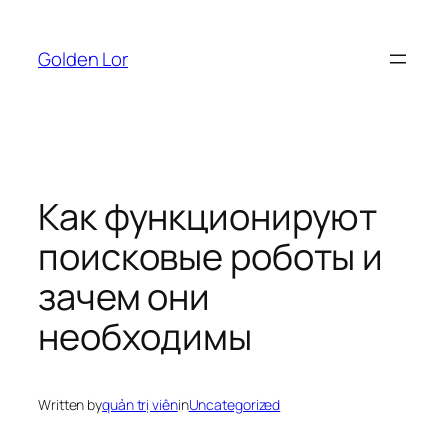
Skip
to
Golden Lor
content
Как функционируют
поисковые роботы и
зачем они
необходимы
Written by
quản trị viên
in
Uncategorized