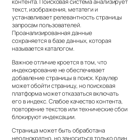
контента. Поисковая система анализирует
текст, изображения, метатеги и
устанавливает релевантность страницы
запросам пользователей.
Проанализированная данные
сохраняется в базе данных, которая
называется каталогом.
Важное отличие кроется в том, что
индексирование не обеспечивает
добавление страницы в поиск. Краулер
может обойти страницу, но поисковая
платформа может отказаться включать
его в индекс. Слабое качество контента,
повторение текстов или технические сбои
блокируют индексации.
Страница может быть обработана
неоднократно, но заноситься только один