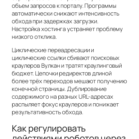
объем запросов к порталу. Программы
автоматически снижают интенсивность
обхода при задержках загрузки.
Настройка хостинга устраняет проблему
низкого отклика.
Циклические переадресации и
циклические ссылки сбивают поисковых
краулеров Вулкан и тратят краулинговый
бюджет. Цепочки редиректов длиной
более трёх переходов мешают получению
конечной страницы. Дублирование
содержимого на разных URL-адресах
распыляет фокус краулеров и понижает
результативность обхода.
Как регулировать
действиями роботов через