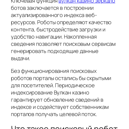
Ключевая функция
вулкан казино зеркало
ботов заключается в построении
актуализированного индекса веб-
ресурсов. Роботы определяют качество
контента, быстродействие загрузки и
удобство навигации. Накопленная
сведения позволяет поисковым сервисам
генерировать подходящие данные
выдачи.
Без функционирования поисковых
роботов порталы остались бы скрытыми
для посетителей. Периодическое
индексирование Вулкан казино
гарантирует обновление сведений в
индексе и содействует собственникам
порталов получать целевой поток.
Что такое поисковый робот