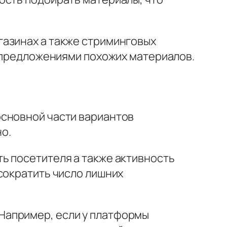
газинах а также стриминговых
с предложениями похожих материалов.
основной части вариантов
о.
ь посетителя а также активность
сократить число лишних
Например, если у платформы