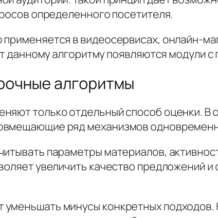
просов определенного посетителя.
 применяется в видеосервисах, онлайн-ма
чет данному алгоритму появляются модули 
рочные алгоритмы
няют только отдельный способ оценки. В 
совмещающие ряд механизмов одновременн
читывать параметры материалов, активност
зволяет увеличить качество предложений и 
 уменьшать минусы конкретных подходов. 