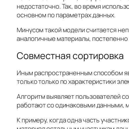
недостаточно. Так, во время исполь
основном по параметрах данных.
Минусом такой модели считается не
аналогичные материалы, постепенно 
Совместная сортировка
Иным распространенным способом яв
только только по характеристики элем
Алгоритм выявляет пользователей со
работают со одинаковыми данными, м
К примеру, когда одна часть участник
материал остальным участникам данн