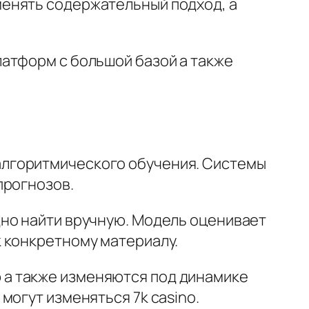
енять содержательный подход, а
атформ с большой базой а также
алгоритмического обучения. Системы
прогнозов.
дно найти вручную. Модель оценивает
 конкретному материалу.
а также изменяются под динамике
могут изменяться 7k casino.