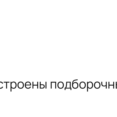
строены подборочн