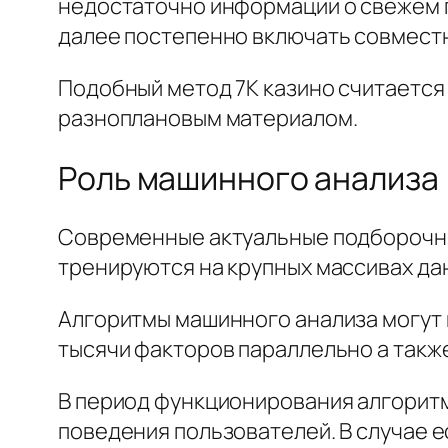
недостаточно информации о свежем 
далее постепенно включать совмест
Подобный метод 7К казино считается
разноплановым материалом.
Роль машинного анализа
Современные актуальные подборочны
тренируются на крупных массивах да
Алгоритмы машинного анализа могут 
тысячи факторов параллельно а такж
В период функционирования алгорит
поведения пользователей. В случае е