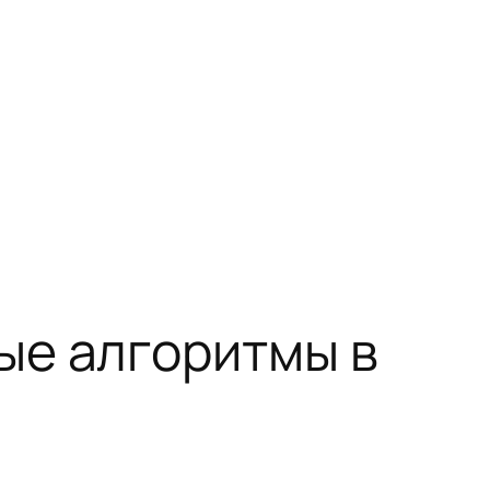
ые алгоритмы в