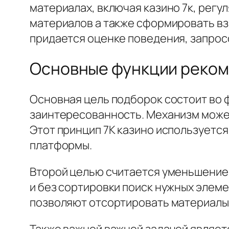
материалах, включая казино 7к, регу
материалов а также сформировать в
придается оценке поведения, запрос
Основные функции реком
Основная цель подборок состоит во
заинтересованность. Механизм может
Этот принцип 7К казино используется
платформы.
Второй целью считается уменьшение
и без сортировки поиск нужных элем
позволяют отсортировать материалы 
Также важной важной задачей являет