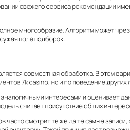
зовании свежего сервиса рекомендации име
полное многообразие. Алгоритм может чре
сужая поле подборок.
ляется совместная обработка. В этом вар
ентов 7k casino, но и по поведение других 
 аналогичными интересами и оценивает дан
одель считает присутствие общих интерес
ов часто смотрит те же да те самые записи
ой аудитории. Такой принцип дает возможн