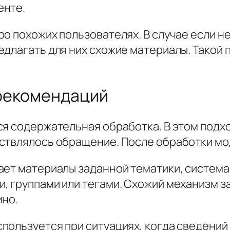
енте.
ро похожих пользователях. В случае если 
длагать для них схожие материалы. Такой 
рекомендаций
ся содержательная обработка. В этом подх
ствлялось обращение. После обработки мо
ает материалы заданной тематики, систем
, группами или тегами. Схожий механизм з
ино.
пользуется при ситуациях, когда сведений