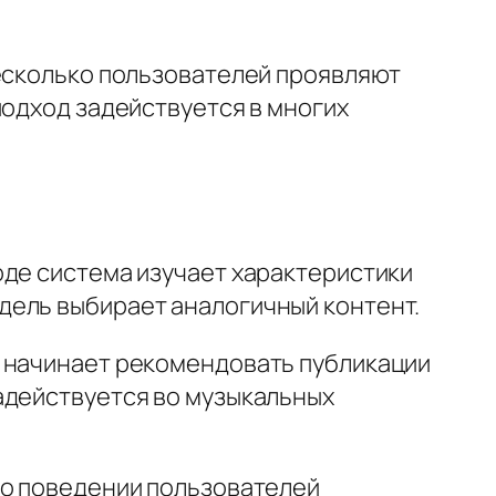
несколько пользователей проявляют
подход задействуется в многих
оде система изучает характеристики
дель выбирает аналогичный контент.
а начинает рекомендовать публикации
адействуется во музыкальных
 о поведении пользователей