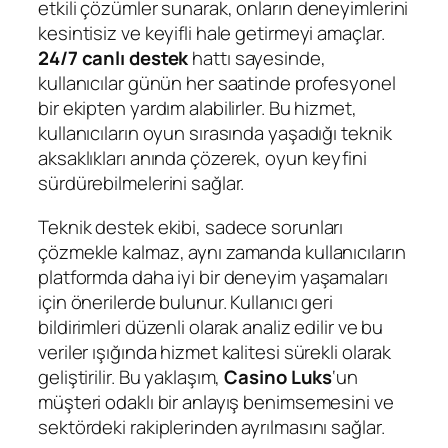
etkili çözümler sunarak, onların deneyimlerini
kesintisiz ve keyifli hale getirmeyi amaçlar.
24/7 canlı destek
hattı sayesinde,
kullanıcılar günün her saatinde profesyonel
bir ekipten yardım alabilirler. Bu hizmet,
kullanıcıların oyun sırasında yaşadığı teknik
aksaklıkları anında çözerek, oyun keyfini
sürdürebilmelerini sağlar.
Teknik destek ekibi, sadece sorunları
çözmekle kalmaz, aynı zamanda kullanıcıların
platformda daha iyi bir deneyim yaşamaları
için önerilerde bulunur. Kullanıcı geri
bildirimleri düzenli olarak analiz edilir ve bu
veriler ışığında hizmet kalitesi sürekli olarak
geliştirilir. Bu yaklaşım,
Casino Luks
‘un
müşteri odaklı bir anlayış benimsemesini ve
sektördeki rakiplerinden ayrılmasını sağlar.