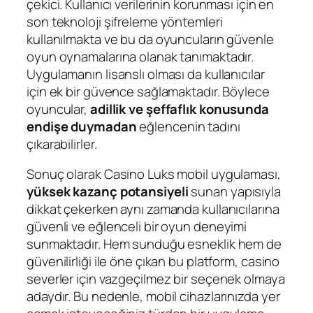
çekici. Kullanıcı verilerinin korunması için en
son teknoloji şifreleme yöntemleri
kullanılmakta ve bu da oyuncuların güvenle
oyun oynamalarına olanak tanımaktadır.
Uygulamanın lisanslı olması da kullanıcılar
için ek bir güvence sağlamaktadır. Böylece
oyuncular,
adillik ve şeffaflık konusunda
endişe duymadan
eğlencenin tadını
çıkarabilirler.
Sonuç olarak Casino Luks mobil uygulaması,
yüksek kazanç potansiyeli
sunan yapısıyla
dikkat çekerken aynı zamanda kullanıcılarına
güvenli ve eğlenceli bir oyun deneyimi
sunmaktadır. Hem sunduğu esneklik hem de
güvenilirliği ile öne çıkan bu platform, casino
severler için vazgeçilmez bir seçenek olmaya
adaydır. Bu nedenle, mobil cihazlarınızda yer