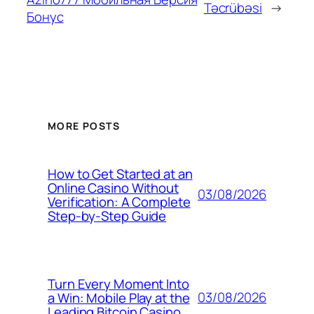
Təcrübəsi
→
Бонус
MORE POSTS
How to Get Started at an
Online Casino Without
03/08/2026
Verification: A Complete
Step‑by‑Step Guide
Turn Every Moment Into
03/08/2026
a Win: Mobile Play at the
Leading Bitcoin Casino