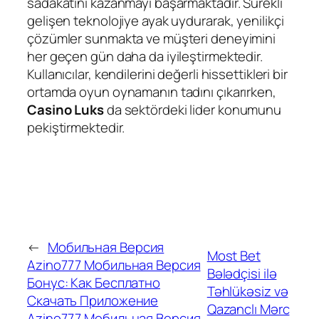
sadakatini kazanmayı başarmaktadır. Sürekli
gelişen teknolojiye ayak uydurarak, yenilikçi
çözümler sunmakta ve müşteri deneyimini
her geçen gün daha da iyileştirmektedir.
Kullanıcılar, kendilerini değerli hissettikleri bir
ortamda oyun oynamanın tadını çıkarırken,
Casino Luks
da sektördeki lider konumunu
pekiştirmektedir.
←
Мобильная Версия
Most Bet
Azino777 Мобильная Версия
Bələdçisi ilə
Бонус: Как Бесплатно
Təhlükəsiz və
Скачать Приложение
Qazanclı Mərc
Azino777 Мобильная Версия