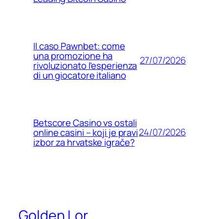
Il caso Pawnbet: come
una promozione ha
27/07/2026
rivoluzionato l’esperienza
di un giocatore italiano
Betscore Casino vs ostali
24/07/2026
online casini – koji je pravi
izbor za hrvatske igrače?
Golden Lor