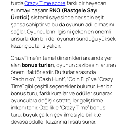
turda
Crazy Time score
farklı bir heyecan
sunmayı başarır.
RNG (Rastgele Sayı
Üretici)
sistemi sayesinde her spin eşit
şansa sahiptir ve bu da oyunun adil olmasını
sağlar. Oyuncuların ilgisini çeken en önemli
unsurlardan biri de, oyunun sunduğu yüksek
kazanç potansiyelidir.
CrazyTime’ın temel dinamikleri arasında yer
alan
bonus turları
, oyunun cazibesini artıran
önemli faktörlerdir. Bu turlar arasında
“Pachinko”, “Cash Hunt”, “Coin Flip” ve “Crazy
Time” gibi çeşitli seçenekler bulunur. Her bir
bonus turu, farklı kurallar ve ödüller sunarak
oyunculara değişik stratejiler geliştirme
imkanı tanır. Özellikle “Crazy Time” bonus
turu, büyük çarkın çevrilmesiyle birlikte
devasa ödüller kazanma fırsatı sunar.