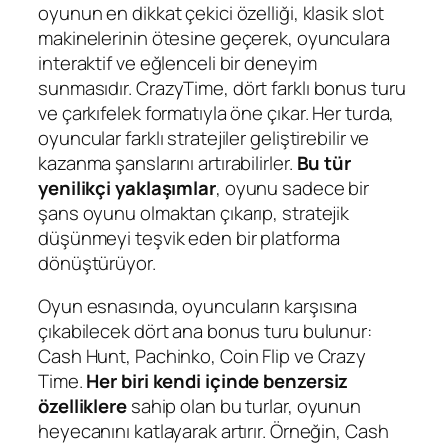
oyunun en dikkat çekici özelliği, klasik slot
makinelerinin ötesine geçerek, oyunculara
interaktif ve eğlenceli bir deneyim
sunmasıdır.
CrazyTime
, dört farklı bonus turu
ve çarkıfelek formatıyla öne çıkar. Her turda,
oyuncular farklı stratejiler geliştirebilir ve
kazanma şanslarını artırabilirler.
Bu tür
yenilikçi yaklaşımlar
, oyunu sadece bir
şans oyunu olmaktan çıkarıp, stratejik
düşünmeyi teşvik eden bir platforma
dönüştürüyor.
Oyun esnasında, oyuncuların karşısına
çıkabilecek dört ana bonus turu bulunur:
Cash Hunt, Pachinko, Coin Flip ve Crazy
Time.
Her biri kendi içinde benzersiz
özelliklere
sahip olan bu turlar, oyunun
heyecanını katlayarak artırır. Örneğin,
Cash