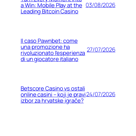
03/08/2026
a Win: Mobile Play at the
Leading Bitcoin Casino
Il caso Pawnbet: come
una promozione ha
27/07/2026
rivoluzionato l’esperienza
di un giocatore italiano
Betscore Casino vs ostali
24/07/2026
online casini – koji je pravi
izbor za hrvatske igrače?