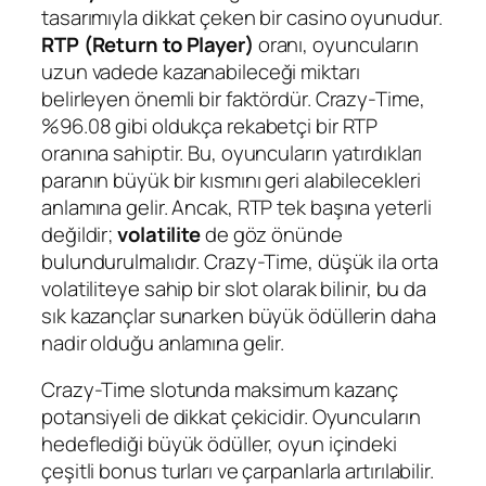
tasarımıyla dikkat çeken bir casino oyunudur.
RTP (Return to Player)
oranı, oyuncuların
uzun vadede kazanabileceği miktarı
belirleyen önemli bir faktördür. Crazy-Time,
%96.08 gibi oldukça rekabetçi bir RTP
oranına sahiptir. Bu, oyuncuların yatırdıkları
paranın büyük bir kısmını geri alabilecekleri
anlamına gelir. Ancak, RTP tek başına yeterli
değildir;
volatilite
de göz önünde
bulundurulmalıdır. Crazy-Time, düşük ila orta
volatiliteye sahip bir slot olarak bilinir, bu da
sık kazançlar sunarken büyük ödüllerin daha
nadir olduğu anlamına gelir.
Crazy-Time slotunda maksimum kazanç
potansiyeli de dikkat çekicidir. Oyuncuların
hedeflediği büyük ödüller, oyun içindeki
çeşitli bonus turları ve çarpanlarla artırılabilir.