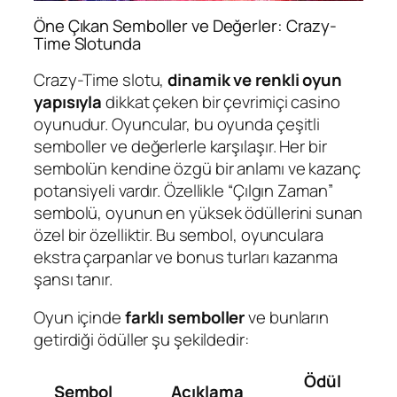
Öne Çıkan Semboller ve Değerler: Crazy-
Time Slotunda
Crazy-Time slotu,
dinamik ve renkli oyun
yapısıyla
dikkat çeken bir çevrimiçi casino
oyunudur. Oyuncular, bu oyunda çeşitli
semboller ve değerlerle karşılaşır. Her bir
sembolün kendine özgü bir anlamı ve kazanç
potansiyeli vardır. Özellikle “Çılgın Zaman”
sembolü, oyunun en yüksek ödüllerini sunan
özel bir özelliktir. Bu sembol, oyunculara
ekstra çarpanlar ve bonus turları kazanma
şansı tanır.
Oyun içinde
farklı semboller
ve bunların
getirdiği ödüller şu şekildedir:
Ödül
Sembol
Açıklama