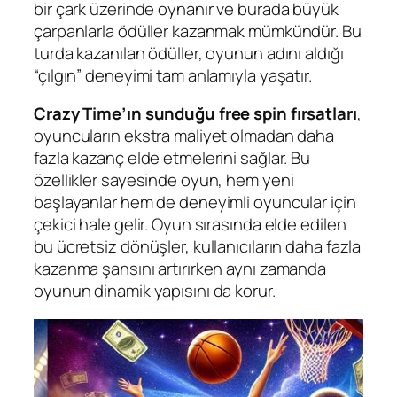
bir çark üzerinde oynanır ve burada büyük
çarpanlarla ödüller kazanmak mümkündür. Bu
turda kazanılan ödüller, oyunun adını aldığı
“çılgın” deneyimi tam anlamıyla yaşatır.
Crazy Time’ın sunduğu free spin fırsatları
,
oyuncuların ekstra maliyet olmadan daha
fazla kazanç elde etmelerini sağlar. Bu
özellikler sayesinde oyun, hem yeni
başlayanlar hem de deneyimli oyuncular için
çekici hale gelir. Oyun sırasında elde edilen
bu ücretsiz dönüşler, kullanıcıların daha fazla
kazanma şansını artırırken aynı zamanda
oyunun dinamik yapısını da korur.