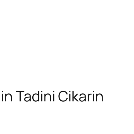
n Tadini Cikarin