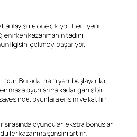
t anlayışı ile öne çıkıyor. Hem yeni
eğlenirken kazanmanın tadını
un ilgisini çekmeyi başarıyor.
ormdur. Burada, hem yeni başlayanlar
den
masa oyunlarına kadar geniş bir
sayesinde, oyunlara erişim ve katılım
ler sırasında oyuncular, ekstra bonuslar
düller kazanma şansını artırır.