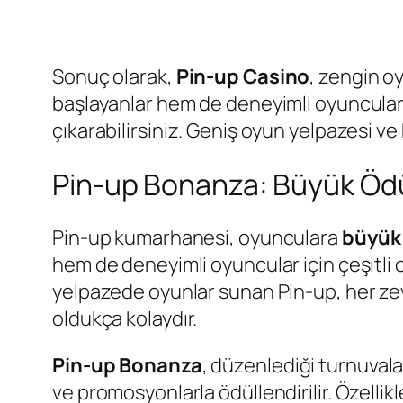
Sonuç olarak,
Pin-up Casino
, zengin oy
başlayanlar hem de deneyimli oyuncular 
çıkarabilirsiniz. Geniş oyun yelpazesi ve
Pin-up Bonanza: Büyük Ödül
Pin-up kumarhanesi, oyunculara
büyük 
hem de deneyimli oyuncular için çeşitli
yelpazede oyunlar sunan Pin-up, her zevk
oldukça kolaydır.
Pin-up Bonanza
, düzenlediği turnuvalar
ve promosyonlarla ödüllendirilir. Özellik