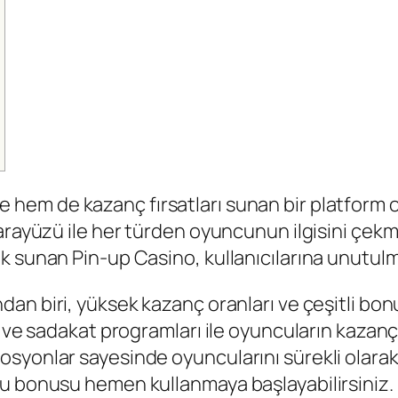
 hem de kazanç fırsatları sunan bir platform 
arayüzü ile her türden oyuncunun ilgisini çekm
k sunan Pin-up Casino, kullanıcılarına unutulm
dan biri, yüksek kazanç oranları ve çeşitli bon
 ve sadakat programları ile oyuncuların kazançl
syonlar sayesinde oyuncularını sürekli olarak 
bu bonusu hemen kullanmaya başlayabilirsiniz.