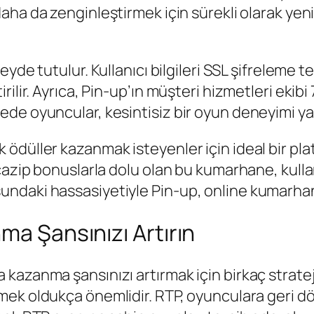
 daha da zenginleştirmek için sürekli olarak ye
yde tutulur. Kullanıcı bilgileri SSL şifreleme te
ilir. Ayrıca, Pin-up’ın müşteri hizmetleri ekib
de oyuncular, kesintisiz bir oyun deneyimi ya
ödüller kazanmak isteyenler için ideal bir pla
cazip bonuslarla dolu olan bu kumarhane, kullan
ndaki hassasiyetiyle Pin-up, online kumarhane
ma Şansınızı Artırın
azanma şansınızı artırmak için birkaç strateji
mek oldukça önemlidir. RTP, oyunculara geri d