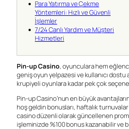
Para Yatırma ve Çekme
Yöntemleri: Hızlı ve Güvenli
İşlemler
7/24 Canlı Yardım ve Müşteri
Hizmetleri
Pin-up Casino
, oyunculara hem eğlence
geniş oyun yelpazesi ve kullanıcı dostu 
krupiyeli oyunlara kadar pek çok seçene
Pin-up Casino’nun
en büyük avantajların
hoş geldin bonusları, haftalık turnuvalar
casino düzenli olarak güncellenen promo
işleminizde %100 bonus kazanabilir ve 