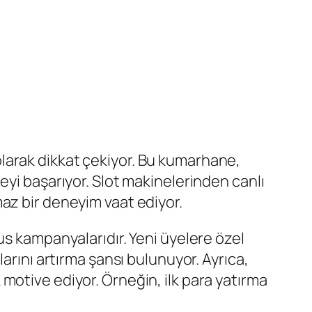
olarak dikkat çekiyor. Bu kumarhane,
eyi başarıyor. Slot makinelerinden canlı
az bir deneyim vaat ediyor.
us kampanyalarıdır. Yeni üyelere özel
arını artırma şansı bulunuyor. Ayrıca,
motive ediyor. Örneğin, ilk para yatırma