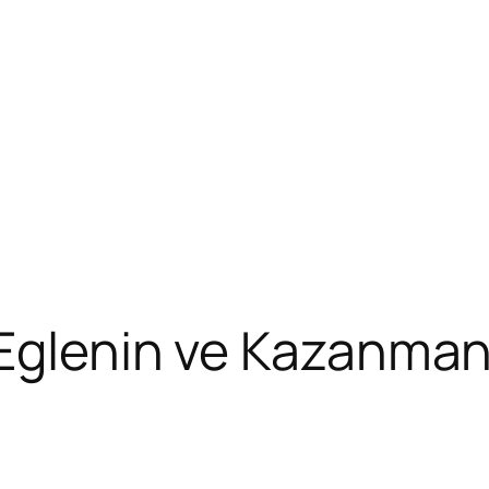
 Eglenin ve Kazanmani