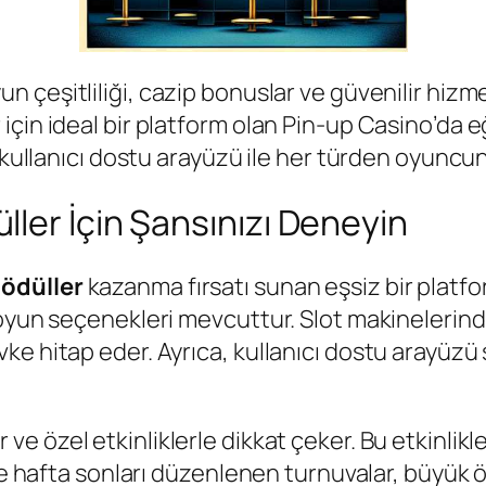
un çeşitliliği, cazip bonuslar ve güvenilir hizme
için ideal bir platform olan Pin-up Casino’da 
 kullanıcı dostu arayüzü ile her türden oyuncun
ler İçin Şansınızı Deneyin
ödüller
kazanma fırsatı sunan eşsiz bir platf
 oyun seçenekleri mevcuttur.
Slot makinelerin
e hitap eder. Ayrıca, kullanıcı dostu arayüzü 
 ve özel etkinliklerle dikkat çeker. Bu etkinlik
le hafta sonları düzenlenen turnuvalar, büyük ö