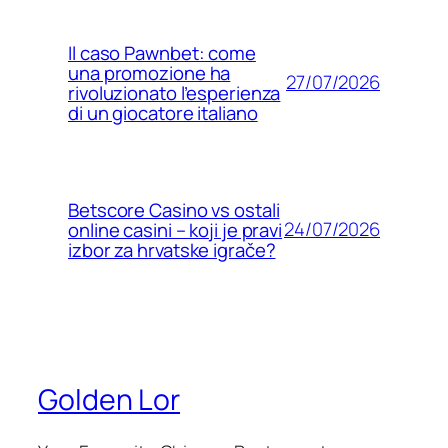
Il caso Pawnbet: come
una promozione ha
27/07/2026
rivoluzionato l’esperienza
di un giocatore italiano
Betscore Casino vs ostali
24/07/2026
online casini – koji je pravi
izbor za hrvatske igrače?
Golden Lor