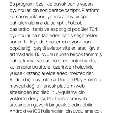
Bu program, özellikle büyük bahis yapan
oyuncular için son derece caziptir. Platform,
kumar oyunlarının yanı sıra dev bir spor
bahisleri alanına da sahiptir. Futbol,
basketbol, tenis ve espor gibi popüler Türk
oyuncularına hitap eden bahis seçenekleri
sunar. Türkiye’de Spaceman oyununun
popülerliği, çeşitli aviator siteleri aracılığıyla
artmaktadır. Bu oyunu sunan birçok tanınmış
bahis, kumar ve casino sitesi bulunmakta,
kullanıcılar bu siteler üzerinden kolaylıkla
yüksek kazançlar elde edebilmektedirler.
Android için uygulama, Google Play Store’da
mevcut değildir, ancak platform web
sitesinden indirilebilir. Uygulama için
yükleme dosyası, Platform resmi web
sitesinden güvenli bir şekilde edinilebilir.
Android ve iOS kullanıcıları için uygulama çok