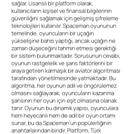
sağlar. Lisanslı bir platform olarak,
kullanıcıların kişisel ve finansal bilgilerinin
güvenliğini sağlamak için gelişmiş şifreleme
teknolojileri kullanılır. Spaceman oyununun
temelinde, oyuncuların bir uçağın
yükselişine bahis yaptığı, ancak uçağın ne
zaman düşeceğini tahmin etmesi gerektiği
bir sistem bulunmaktadır. Sorusunun cevabı,
oyunun rastgelelik ve şans faktörlerini bir
araya getiren karmaşık bir aviator algoritması
tarafından yönetilmesinde yatmaktadır. Bu
algoritma, her oyunun adil ve öngörülemez
olmasını sağlayarak, oyuncuların kazanma
şansının her oyun için eşit olmasına olanak
tanır. Oyunun bu dinamik yapısı, oyunculara
hem heyecanlı hem de adil bir oyun ortamı
sunar, bu da Spaceman’un popülerliğinin
anahtarlarından biridir. Platform, Türk