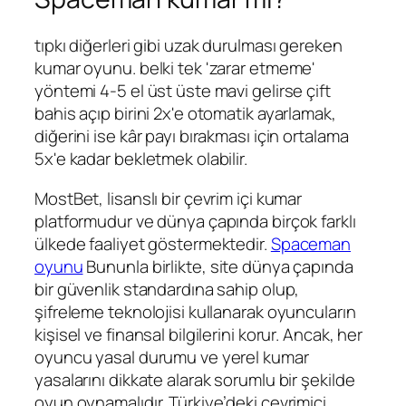
tıpkı diğerleri gibi uzak durulması gereken
kumar oyunu. belki tek 'zarar etmeme'
yöntemi 4-5 el üst üste mavi gelirse çift
bahis açıp birini 2x'e otomatik ayarlamak,
diğerini ise kâr payı bırakması için ortalama
5x'e kadar bekletmek olabilir.
MostBet, lisanslı bir çevrim içi kumar
platformudur ve dünya çapında birçok farklı
ülkede faaliyet göstermektedir.
Spaceman
oyunu
Bununla birlikte, site dünya çapında
bir güvenlik standardına sahip olup,
şifreleme teknolojisi kullanarak oyuncuların
kişisel ve finansal bilgilerini korur. Ancak, her
oyuncu yasal durumu ve yerel kumar
yasalarını dikkate alarak sorumlu bir şekilde
oyun oynamalıdır. Türkiye’deki çevrimiçi