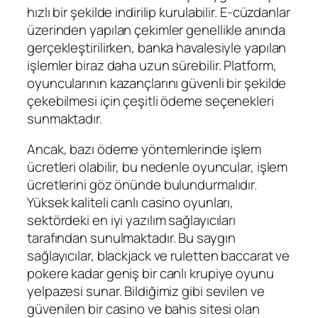
hızlı bir şekilde indirilip kurulabilir. E-cüzdanlar
üzerinden yapılan çekimler genellikle anında
gerçekleştirilirken, banka havalesiyle yapılan
işlemler biraz daha uzun sürebilir. Platform,
oyuncularının kazançlarını güvenli bir şekilde
çekebilmesi için çeşitli ödeme seçenekleri
sunmaktadır.
Ancak, bazı ödeme yöntemlerinde işlem
ücretleri olabilir, bu nedenle oyuncular, işlem
ücretlerini göz önünde bulundurmalıdır.
Yüksek kaliteli canlı casino oyunları,
sektördeki en iyi yazılım sağlayıcıları
tarafından sunulmaktadır. Bu saygın
sağlayıcılar, blackjack ve ruletten baccarat ve
pokere kadar geniş bir canlı krupiye oyunu
yelpazesi sunar. Bildiğimiz gibi sevilen ve
güvenilen bir casino ve bahis sitesi olan