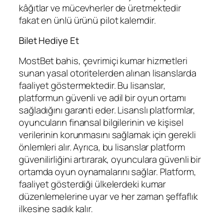
kâğıtlar ve mücevherler de üretmektedir
fakat en ünlü ürünü pilot kalemdir.
Bilet Hediye Et
MostBet bahis, çevrimiçi kumar hizmetleri
sunan yasal otoritelerden alınan lisanslarda
faaliyet göstermektedir. Bu lisanslar,
platformun güvenli ve adil bir oyun ortamı
sağladığını garanti eder. Lisanslı platformlar,
oyuncuların finansal bilgilerinin ve kişisel
verilerinin korunmasını sağlamak için gerekli
önlemleri alır. Ayrıca, bu lisanslar platform
güvenilirliğini artırarak, oyunculara güvenli bir
ortamda oyun oynamalarını sağlar. Platform,
faaliyet gösterdiği ülkelerdeki kumar
düzenlemelerine uyar ve her zaman şeffaflık
ilkesine sadık kalır.