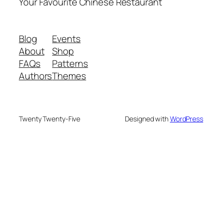
Your Favourite Chinese Restaurant
Blog
Events
About
Shop
FAQs
Patterns
Authors
Themes
Twenty Twenty-Five
Designed with
WordPress