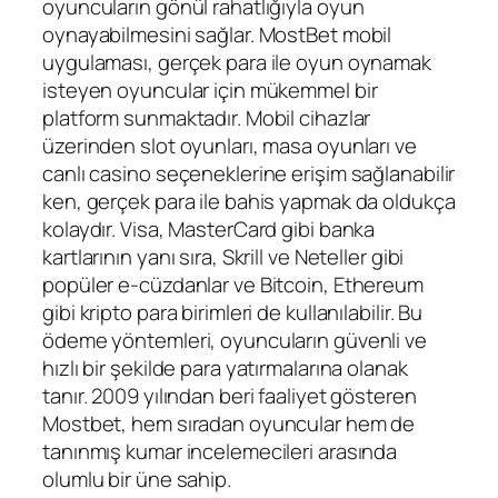
oyuncuların gönül rahatlığıyla oyun
oynayabilmesini sağlar. MostBet mobil
uygulaması, gerçek para ile oyun oynamak
isteyen oyuncular için mükemmel bir
platform sunmaktadır. Mobil cihazlar
üzerinden slot oyunları, masa oyunları ve
canlı casino seçeneklerine erişim sağlanabilir
ken, gerçek para ile bahis yapmak da oldukça
kolaydır. Visa, MasterCard gibi banka
kartlarının yanı sıra, Skrill ve Neteller gibi
popüler e-cüzdanlar ve Bitcoin, Ethereum
gibi kripto para birimleri de kullanılabilir. Bu
ödeme yöntemleri, oyuncuların güvenli ve
hızlı bir şekilde para yatırmalarına olanak
tanır. 2009 yılından beri faaliyet gösteren
Mostbet, hem sıradan oyuncular hem de
tanınmış kumar incelemecileri arasında
olumlu bir üne sahip.