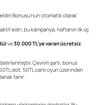
eldin Bonusu’nun otomatik olarak
aktif edin; bu kampanya, haftanın ilk üç
dül
ve
30.000 TL’ye varan ücretsiz
belirlenmiştir. Çevrim şartı, bonus
n 50TL slot, 50TL canlı oyun üzerinden
lanak tanır.
l ödeme yöntemlerini destekler. Bu