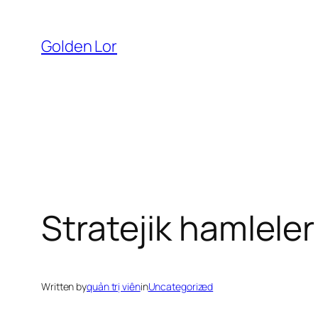
Skip
to
Golden Lor
content
Stratejik hamleler 
Written by
quản trị viên
in
Uncategorized