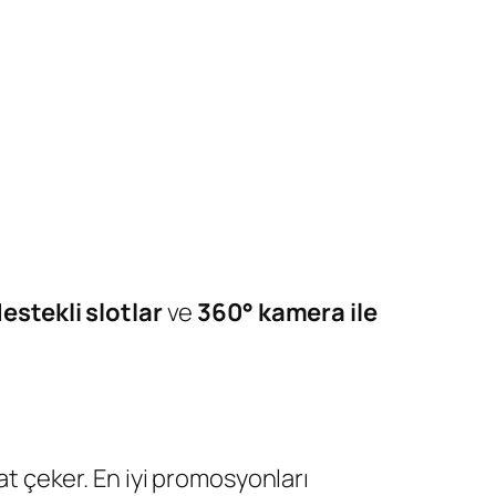
estekli slotlar
ve
360° kamera ile
at çeker. En iyi promosyonları