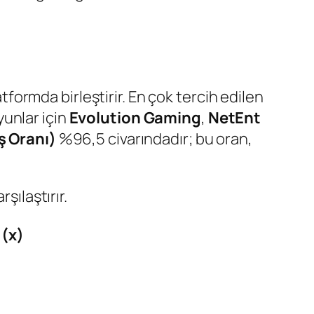
formda birleştirir. En çok tercih edilen
yunlar için
Evolution Gaming
,
NetEnt
ş Oranı)
%96,5 civarındadır; bu oran,
şılaştırır.
(x)