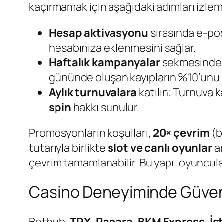
kaçırmamak için aşağıdaki adımları izleme
Hesap aktivasyonu
sırasında e‑po
hesabınıza eklenmesini sağlar.
Haftalık kampanyalar
sekmesinde y
gününde oluşan kayıpların %10’unu
Aylık turnuvalara
katılın; Turnuva k
spin
hakkı sunulur.
Promosyonların koşulları,
20× çevrim
(b
tutarıyla birlikte
slot ve canlı oyunlar
ar
çevrim tamamlanabilir. Bu yapı, oyuncula
Casino Deneyiminde Güvenli
Bethub,
TRX
,
Papara
,
BKM Express
,
İs