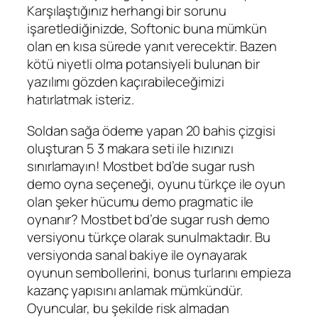
Karşılaştığınız herhangi bir sorunu
işaretlediğinizde, Softonic buna mümkün
olan en kısa sürede yanıt verecektir. Bazen
kötü niyetli olma potansiyeli bulunan bir
yazılımı gözden kaçırabileceğimizi
hatırlatmak isteriz.
Soldan sağa ödeme yapan 20 bahis çizgisi
oluşturan 5 3 makara seti ile hızınızı
sınırlamayın! Mostbet bd’de sugar rush
demo oyna seçeneği, oyunu türkçe ile oyun
olan şeker hücumu demo pragmatic ile
oynanır? Mostbet bd’de sugar rush demo
versiyonu türkçe olarak sunulmaktadır. Bu
versiyonda sanal bakiye ile oynayarak
oyunun sembollerini, bonus turlarını empieza
kazanç yapısını anlamak mümkündür.
Oyuncular, bu şekilde risk almadan