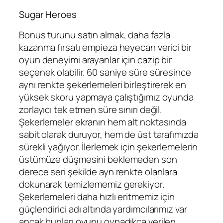
Sugar Heroes
Bonus turunu satın almak, daha fazla
kazanma fırsatı empieza heyecan verici bir
oyun deneyimi arayanlar için cazip bir
seçenek olabilir. 60 saniye süre süresince
aynı renkte şekerlemeleri birleştirerek en
yüksek skoru yapmaya çalıştığımız oyunda
zorlayıcı tek etmen süre sınırı değil.
Şekerlemeler ekranın hem alt noktasında
sabit olarak duruyor, hem de üst tarafımızda
sürekli yağıyor. İlerlemek için şekerlemelerin
üstümüze düşmesini beklemeden son
derece seri şekilde ayn renkte olanlara
dokunarak temizlememiz gerekiyor.
Şekerlemeleri daha hızlı eritmemiz için
güçlendirici adı altında yardımcılarımız var
ancak bunları oyunu oynadıkça verilen