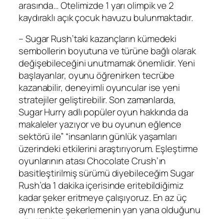
arasında… Otelimizde 1 yarı olimpik ve 2
kaydıraklı açık çocuk havuzu bulunmaktadır.
– Sugar Rush’taki kazançların kümedeki
sembollerin boyutuna ve türüne bağlı olarak
değişebileceğini unutmamak önemlidir. Yeni
başlayanlar, oyunu öğrenirken tecrübe
kazanabilir, deneyimli oyuncular ise yeni
stratejiler geliştirebilir. Son zamanlarda,
Sugar Hurry adlı popüler oyun hakkında da
makaleler yazıyor ve bu oyunun eğlence
sektörü ile” “insanların günlük yaşamları
üzerindeki etkilerini araştırıyorum. Eşleştirme
oyunlarının atası Chocolate Crush’ın
basitleştirilmiş sürümü diyebileceğim Sugar
Rush’da 1 dakika içerisinde eritebildiğimiz
kadar şeker eritmeye çalışıyoruz. En az üç
aynı renkte şekerlemenin yan yana olduğunu