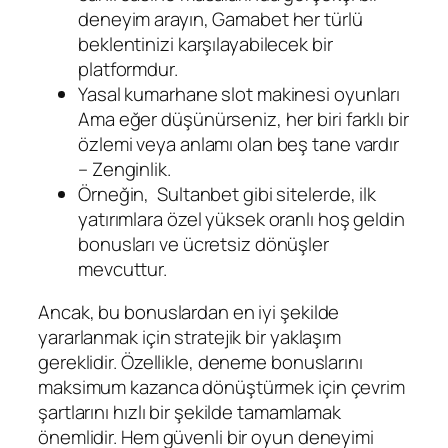
deneyim arayın, Gamabet her türlü
beklentinizi karşılayabilecek bir
platformdur.
Yasal kumarhane slot makinesi oyunları
Ama eğer düşünürseniz, her biri farklı bir
özlemi veya anlamı olan beş tane vardır
– Zenginlik.
Örneğin, Sultanbet gibi sitelerde, ilk
yatırımlara özel yüksek oranlı hoş geldin
bonusları ve ücretsiz dönüşler
mevcuttur.
Ancak, bu bonuslardan en iyi şekilde
yararlanmak için stratejik bir yaklaşım
gereklidir. Özellikle, deneme bonuslarını
maksimum kazanca dönüştürmek için çevrim
şartlarını hızlı bir şekilde tamamlamak
önemlidir. Hem güvenli bir oyun deneyimi