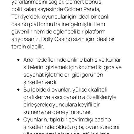
yararlanmasını sağlar. Cömert bonus
politikaları sayesinde Golden Panda,
Türkiye’deki oyuncular için ideal bir canlı
casino platformu haline gelmiştir. Hem
güvenilir hem de eğlenceli bir platform
arıyorsanız, Dolly Casino sizin için ideal bir
tercih olabilir.
Ana hedeflerinde online bahis ve kumar
sitelerini gizlemek için kozmetik, gıda ve
seyahat işletmeleri gibi görünen
şirketler vardı.
Bu lobideki oyunlar, yüksek kaliteli
grafikler ve akıcı oynatma özellikleriyle
birleşerek oyunculara keyifli bir
kumarhane deneyimi sunar.
Oyunların, tıpkı bir çevrimdışı casino
şirketlerinde olduğu gibi, oyun sürecini