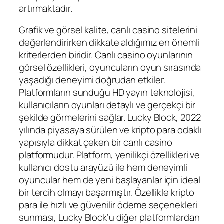
artırmaktadır.
Grafik ve görsel kalite, canlı casino sitelerini
değerlendirirken dikkate aldığımız en önemli
kriterlerden biridir. Canlı casino oyunlarının
görsel özellikleri, oyuncuların oyun sırasında
yaşadığı deneyimi doğrudan etkiler.
Platformların sunduğu HD yayın teknolojisi,
kullanıcıların oyunları detaylı ve gerçekçi bir
şekilde görmelerini sağlar. Lucky Block, 2022
yılında piyasaya sürülen ve kripto para odaklı
yapısıyla dikkat çeken bir canlı casino
platformudur. Platform, yenilikçi özellikleri ve
kullanıcı dostu arayüzü ile hem deneyimli
oyuncular hem de yeni başlayanlar için ideal
bir tercih olmayı başarmıştır. Özellikle kripto
para ile hızlı ve güvenilir ödeme seçenekleri
sunması, Lucky Block’u diğer platformlardan