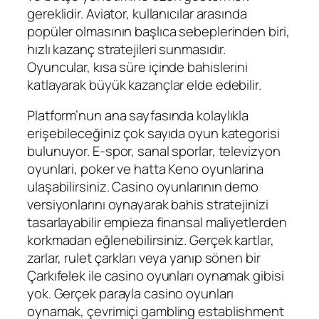
gereklidir. Aviator, kullanıcılar arasında
popüler olmasının başlıca sebeplerinden biri,
hızlı kazanç stratejileri sunmasıdır.
Oyuncular, kısa süre içinde bahislerini
katlayarak büyük kazançlar elde edebilir.
Platform’nun ana sayfasında kolaylıkla
erişebileceğiniz çok sayıda oyun kategorisi
bulunuyor. E-spor, sanal sporlar, televizyon
oyunlari, poker ve hatta Keno oyunlarina
ulaşabilirsiniz. Casino oyunlarının demo
versiyonlarını oynayarak bahis stratejinizi
tasarlayabilir empieza finansal maliyetlerden
korkmadan eğlenebilirsiniz. Gerçek kartlar,
zarlar, rulet çarkları veya yanıp sönen bir
Çarkıfelek ile casino oyunları oynamak gibisi
yok. Gerçek parayla casino oyunları
oynamak, çevrimiçi gambling establishment