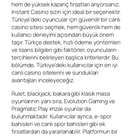
hem de yüksek kazanç fırsatları arıyorsanız,
Instant Casino sizin için ideal bir seçenektir.
Türkiye’deki oyuncular için güvenilir bir canlı
casino sitesi seçmek, hem güvenlik hem de
kullanıcı deneyimi açısından büyük önem
taşır. Türkçe destek, hızlı ödeme yöntemleri
ve lisans bilgileri gibi faktörler, oyuncuların
tercihlerini belirleyen başlıca kriterlerdir. Bu
bölümde, Türkiye’deki kullanıcılar için en iyi
canlı casino sitelerini ve sundukları
avantajları inceleyeceğiz.
Rulet, blackjack, bakara gibi klasik masa
oyunlarının yanı sıra, Evolution Gaming ve
Pragmatic Play imzalı oyunlar da
bulunmaktadır. Kullanıcılar ayrıca, e-spor
bahisleri ve canlı spor bahisleri gibi ek
fırsatlardan da yararlanabilir. Platformun bir