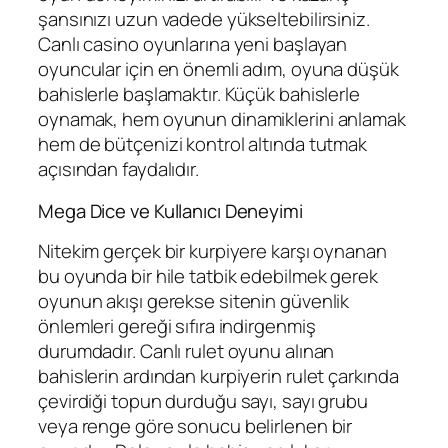
şansınızı uzun vadede yükseltebilirsiniz.
Canlı casino oyunlarına yeni başlayan
oyuncular için en önemli adım, oyuna düşük
bahislerle başlamaktır. Küçük bahislerle
oynamak, hem oyunun dinamiklerini anlamak
hem de bütçenizi kontrol altında tutmak
açısından faydalıdır.
Mega Dice ve Kullanıcı Deneyimi
Nitekim gerçek bir kurpiyere karşı oynanan
bu oyunda bir hile tatbik edebilmek gerek
oyunun akışı gerekse sitenin güvenlik
önlemleri gereği sıfıra indirgenmiş
durumdadır. Canlı rulet oyunu alınan
bahislerin ardından kurpiyerin rulet çarkında
çevirdiği topun durduğu sayı, sayı grubu
veya renge göre sonucu belirlenen bir