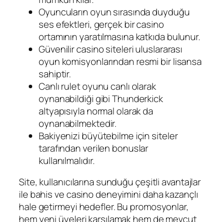
Oyuncuların oyun sırasında duyduğu
ses efektleri, gerçek bir casino
ortamının yaratılmasına katkıda bulunur.
Güvenilir casino siteleri uluslararası
oyun komisyonlarından resmi bir lisansa
sahiptir.
Canlı rulet oyunu canlı olarak
oynanabildiği gibi Thunderkick
altyapısıyla normal olarak da
oynanabilmektedir.
Bakiyenizi büyütebilme için siteler
tarafından verilen bonuslar
kullanılmalıdır.
Site, kullanıcılarına sunduğu çeşitli avantajlar
ile bahis ve casino deneyimini daha kazançlı
hale getirmeyi hedefler. Bu promosyonlar,
hem yeni üyeleri karşılamak hem de mevcut