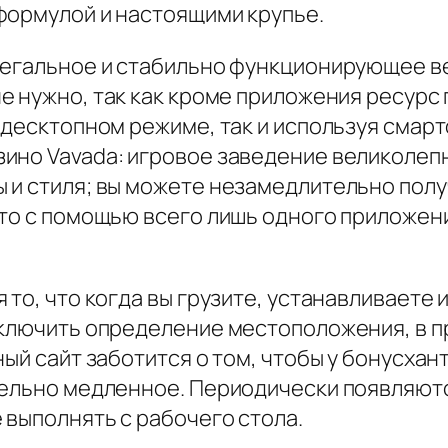
формулой и настоящими крупье.
легальное и стабильно функционирующее ве
е нужно, так как кроме приложения ресурс
 десктопном режиме, так и используя смар
ино Vavada: игровое заведение великолепн
и стиля; вы можете незамедлительно получ
то с помощью всего лишь одного приложени
 то, что когда вы грузите, устанавливаете
включить определение местоположения, в п
ный сайт заботится о том, чтобы у бонусха
тельно медленное. Периодически появляют
 выполнять с рабочего стола.