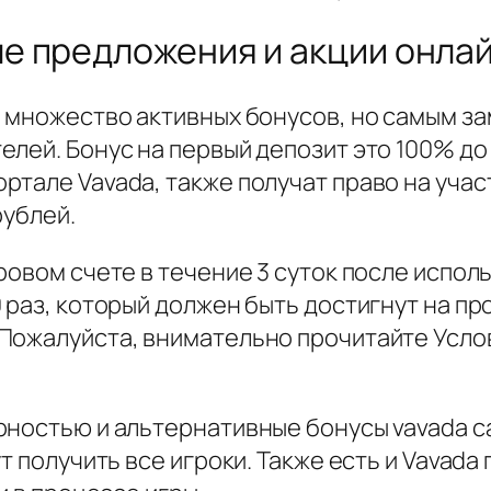
е предложения и акции онлай
я множество активных бонусов, но самым за
лей. Бонус на первый депозит это 100% до
тале Vavada, также получат право на учас
рублей.
ровом счете в течение 3 суток после испол
 раз, который должен быть достигнут на пр
Пожалуйста, внимательно прочитайте Усло
ностью и альтернативные бонусы vavada ca
т получить все игроки. Также есть и Vavada