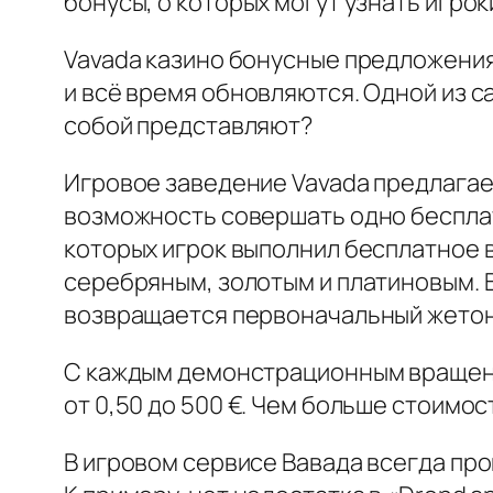
бонусы, о которых могут узнать игрок
Vavada казино бонусные предложения
и всё время обновляются. Одной из с
собой представляют?
Игровое заведение Vavada предлагает
возможность совершать одно бесплат
которых игрок выполнил бесплатное 
серебряным, золотым и платиновым. В
возвращается первоначальный жетон
С каждым демонстрационным вращение
от 0,50 до 500 €. Чем больше стоимос
В игровом сервисе Вавада всегда пр