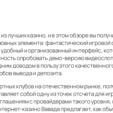
из лучших казино, и в этом обзоре вы полу
новных элемента: фантастический игровой 
е удобный и организованный интерфейс, ко
ожность опробовать демо-версию видеослот
дним доводом в пользу этого качественног
обов вывода и депозита.
зартных клубов на отечественном рынке, п
авляет собой одну из точек отсчета для иг
глашениям с провайдерами такого уровня, ка
 Интернет-казино Вавада предлагает, как об