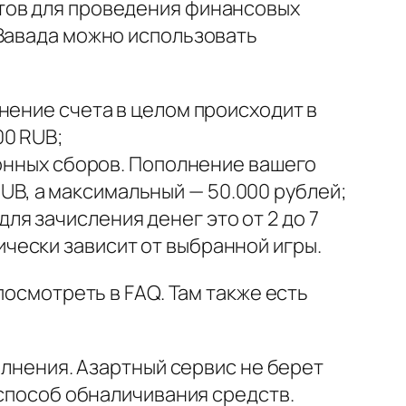
тов для проведения финансовых
 Вавада можно использовать
лнение счета в целом происходит в
00 RUB;
сионных сборов. Пополнение вашего
UB, а максимальный — 50.000 рублей;
ля зачисления денег это от 2 до 7
ически зависит от выбранной игры.
посмотреть в FAQ. Там также есть
олнения. Азартный сервис не берет
 способ обналичивания средств.