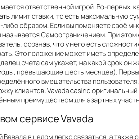
нимается ответственной игрой. Во-первых, к
ть лимит ставки, то есть максимальную сумм
либо образом. Если вы поменяете своё мне
ий называется Самоограничением. При этом
атель, осознав, что у него есть сложности
грать. Это положение может иметь определе
делец счета сам укажет, на какой срок он ж
иоды, превышающие шесть месяцев). Первый
пределённого вмешательства пользователя
жку клиентов. Vavada casino оригинальный
лённым преимуществом для азартных участн
овом сервисе Vavada
Вавада в целом легко связаться, а также 