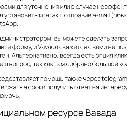
орами для уточнения или в случае неэффект
ия установить контакт, отправив e-mail (об
tsApp.
администратором, вы можете сделать запро
ите форму, и Vavada свяжется с вами не поз
ен. Альтернативно, всегда есть опция кли
ваш вопрос, так как там собрано большое 
едоставляет помощь также через telegram.
 в сжатые сроки получить ответ на интерес
помочь.
фициальном ресурсе Вавада