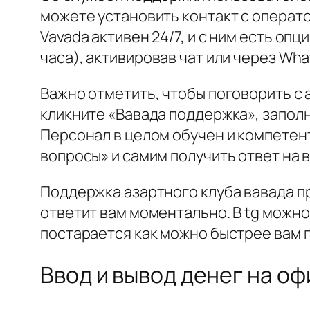
можете установить контакт с операт
Vavada активен 24/7, и с ним есть опц
часа), активировав чат или через Wha
Важно отметить, чтобы поговорить с 
кликните «Вавада поддержка», заполн
Персонал в целом обучен и компетент
вопросы» и самим получить ответ на 
Поддержка азартного клуба вавада пр
ответит вам моментально. В tg можно
постарается как можно быстрее вам 
Ввод и вывод денег на о