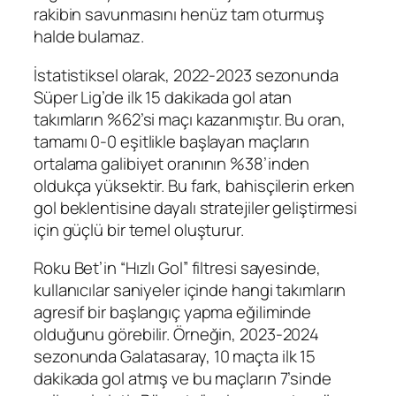
rakibin savunmasını henüz tam oturmuş
halde bulamaz.
İstatistiksel olarak, 2022‑2023 sezonunda
Süper Lig’de ilk 15 dakikada gol atan
takımların %62’si maçı kazanmıştır. Bu oran,
tamamı 0‑0 eşitlikle başlayan maçların
ortalama galibiyet oranının %38’inden
oldukça yüksektir. Bu fark, bahisçilerin erken
gol beklentisine dayalı stratejiler geliştirmesi
için güçlü bir temel oluşturur.
Roku Bet’in “Hızlı Gol” filtresi sayesinde,
kullanıcılar saniyeler içinde hangi takımların
agresif bir başlangıç yapma eğiliminde
olduğunu görebilir. Örneğin, 2023‑2024
sezonunda Galatasaray, 10 maçta ilk 15
dakikada gol atmış ve bu maçların 7’sinde