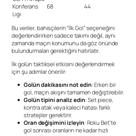
Konferans
68
44
Ligi
Bu veriler, bahisçilerin “İlk Gol” seçeneğini
değerlendirirken sadece takımı değil, aynı
zamanda maçın konumunu da göz önünde
bulundurmaları gerektiğini hatırlatır.
İlk golün taktiksel etkisini değerlendirmek
için şu adımlar önerilir:
Golün dakikasını not edin
: Erken bir
gol, maçın akışını tamamen değiştirebilir.
Golün tipini analiz edin
: Set piece,
kontra atak veya kaleci hatası farklı
stratejiler gerektirir.
Oran değişimini izleyin
: Roku Bet’te
gol sonrası oranların ne kadar hızlı