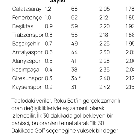
Galatasaray
1.2
68
2.05
1.7
Fenerbahçe
1.0
62
2.12
1.8
Beşiktaş
0.9
59
2.20
1.9
Trabzonspor
0.8
55
2.18
1.8
Başakşehir
0.7
49
2.25
1.9
Antalyaspor
0.6
44
2.30
2.0
Alanyaspor
0.5
41
2.28
2.0
Kasımpaşa
0.4
38
2.35
2.0
Giresunspor
0.3
34 *
2.40
2.1
Kayserispor
0.2
31
2.42
2.1
Tablodaki veriler, Roku Bet’in gerçek zamanlı
oran değişiklikleriyle eş zamanlı olarak
izlenebilir. İlk 30 dakikada gol bekleyen bir
bahisci, bu oranları temel alarak “İlk 30
Dakikada Gol” seçeneğine yüksek bir değer