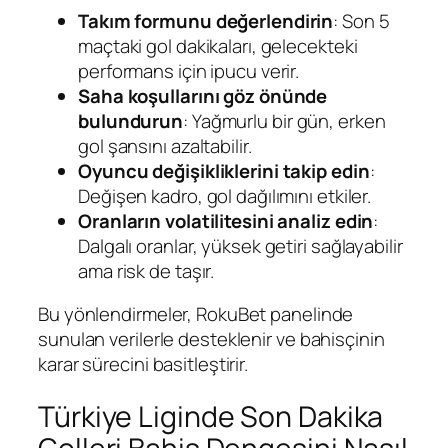
Takım formunu değerlendirin
: Son 5
maçtaki gol dakikaları, gelecekteki
performans için ipucu verir.
Saha koşullarını göz önünde
bulundurun
: Yağmurlu bir gün, erken
gol şansını azaltabilir.
Oyuncu değişikliklerini takip edin
:
Değişen kadro, gol dağılımını etkiler.
Oranların volatilitesini analiz edin
:
Dalgalı oranlar, yüksek getiri sağlayabilir
ama risk de taşır.
Bu yönlendirmeler, RokuBet panelinde
sunulan verilerle desteklenir ve bahisçinin
karar sürecini basitleştirir.
Türkiye Liginde Son Dakika