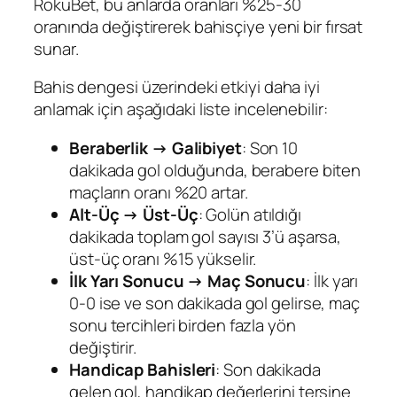
RokuBet, bu anlarda oranları %25‑30
oranında değiştirerek bahisçiye yeni bir fırsat
sunar.
Bahis dengesi üzerindeki etkiyi daha iyi
anlamak için aşağıdaki liste incelenebilir:
Beraberlik → Galibiyet
: Son 10
dakikada gol olduğunda, berabere biten
maçların oranı %20 artar.
Alt‑Üç → Üst‑Üç
: Golün atıldığı
dakikada toplam gol sayısı 3’ü aşarsa,
üst‑üç oranı %15 yükselir.
İlk Yarı Sonucu → Maç Sonucu
: İlk yarı
0‑0 ise ve son dakikada gol gelirse, maç
sonu tercihleri birden fazla yön
değiştirir.
Handicap Bahisleri
: Son dakikada
gelen gol, handikap değerlerini tersine