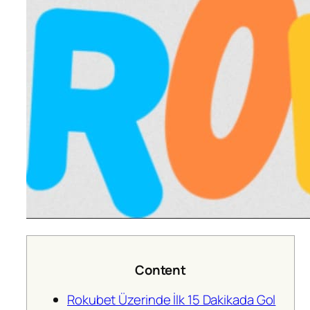
Content
Rokubet Üzerinde İlk 15 Dakikada Gol