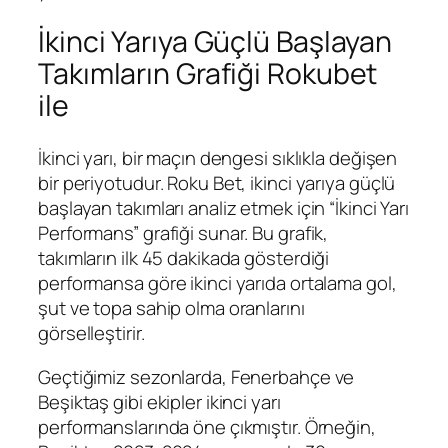
İkinci Yarıya Güçlü Başlayan
Takımların Grafiği Rokubet
ile
İkinci yarı, bir maçın dengesi sıklıkla değişen
bir periyotudur. Roku Bet, ikinci yarıya güçlü
başlayan takımları analiz etmek için “İkinci Yarı
Performans” grafiği sunar. Bu grafik,
takımların ilk 45 dakikada gösterdiği
performansa göre ikinci yarıda ortalama gol,
şut ve topa sahip olma oranlarını
görselleştirir.
Geçtiğimiz sezonlarda, Fenerbahçe ve
Beşiktaş gibi ekipler ikinci yarı
performanslarında öne çıkmıştır. Örneğin,