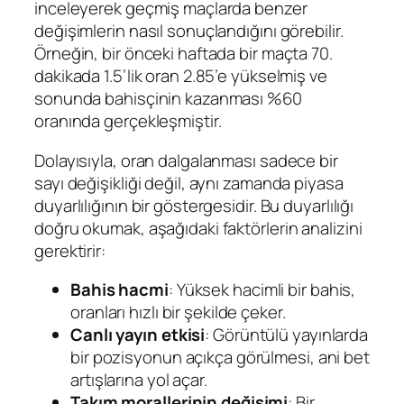
inceleyerek geçmiş maçlarda benzer
değişimlerin nasıl sonuçlandığını görebilir.
Örneğin, bir önceki haftada bir maçta 70.
dakikada 1.5’lik oran 2.85’e yükselmiş ve
sonunda bahisçinin kazanması %60
oranında gerçekleşmiştir.
Dolayısıyla, oran dalgalanması sadece bir
sayı değişikliği değil, aynı zamanda piyasa
duyarlılığının bir göstergesidir. Bu duyarlılığı
doğru okumak, aşağıdaki faktörlerin analizini
gerektirir:
Bahis hacmi
: Yüksek hacimli bir bahis,
oranları hızlı bir şekilde çeker.
Canlı yayın etkisi
: Görüntülü yayınlarda
bir pozisyonun açıkça görülmesi, ani bet
artışlarına yol açar.
Takım morallerinin değişimi
: Bir