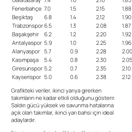
Fenerbahçe
7.0
1.5
2.15
1.88
Beşiktaş
6.8
1.4
2.12
1.90
Trabzonspor
6.5
1.3
2.08
1.87
Başakşehir
6.2
1.2
2.20
1.92
Antalyaspor
5.9
1.0
2.25
1.96
Alanyaspor
5.7
0.9
2.28
2.0
Kasımpaşa
5.4
0.8
2.30
2.0
Giresunspor
5.2
0.7
2.35
2.10
Kayserispor
5.0
0.6
2.38
2.12
Grafikteki veriler, ikinci yarıya girerken
takımların ne kadar etkili olduğunu gösterir.
Saldırı gücü yüksek ve savunma hatalarına
açık olan takımlar, ikinci yarı bahsi için ideal
adaylardır.