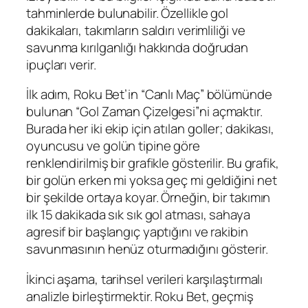
tahminlerde bulunabilir. Özellikle gol
dakikaları, takımların saldırı verimliliği ve
savunma kırılganlığı hakkında doğrudan
ipuçları verir.
İlk adım, Roku Bet’in “Canlı Maç” bölümünde
bulunan “Gol Zaman Çizelgesi”ni açmaktır.
Burada her iki ekip için atılan goller; dakikası,
oyuncusu ve golün tipine göre
renklendirilmiş bir grafikle gösterilir. Bu grafik,
bir golün erken mi yoksa geç mi geldiğini net
bir şekilde ortaya koyar. Örneğin, bir takımın
ilk 15 dakikada sık sık gol atması, sahaya
agresif bir başlangıç yaptığını ve rakibin
savunmasının henüz oturmadığını gösterir.
İkinci aşama, tarihsel verileri karşılaştırmalı
analizle birleştirmektir. Roku Bet, geçmiş