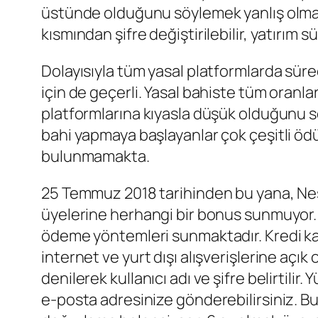
üstünde olduğunu söylemek yanlış olmaya
kısmından şifre değiştirilebilir, yatırım sür
Dolayısıyla tüm yasal platformlarda süreç
için de geçerli. Yasal bahiste tüm oranla
platformlarına kıyasla düşük olduğunu sö
bahi yapmaya başlayanlar çok çeşitli ödüll
bulunmamakta.
25 Temmuz 2018 tarihinden bu yana, N
üyelerine herhangi bir bonus sunmuyor. Yo
ödeme yöntemleri sunmaktadır. Kredi kartı
internet ve yurt dışı alışverişlerine açık
denilerek kullanıcı adı ve şifre belirtilir
e-posta adresinize gönderebilirsiniz. B