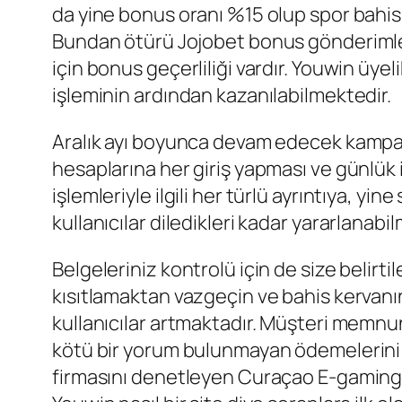
da yine bonus oranı %15 olup spor bahisle
Bundan ötürü Jojobet bonus gönderimleri
için bonus geçerliliği vardır. Youwin üye
işleminin ardından kazanılabilmektedir.
Aralık ayı boyunca devam edecek kampany
hesaplarına her giriş yapması ve günlü
işlemleriyle ilgili her türlü ayrıntıya, 
kullanıcılar diledikleri kadar yararlanabi
Belgeleriniz kontrolü için de size belirt
kısıtlamaktan vazgeçin ve bahis kervanın
kullanıcılar artmaktadır. Müşteri memnun
kötü bir yorum bulunmayan ödemelerini b
firmasını denetleyen Curaçao E-gaming Ko