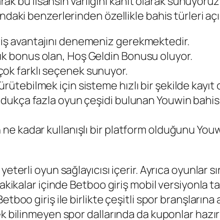
arak bu lisansın varlığını kanıt olarak sunuyoruz.
ndaki benzerlerinden özellikle bahis türleri aç
riş avantajını denemeniz gerekmektedir.
ük bonus olan, Hoş Geldin Bonusu oluyor.
ok farklı seçenek sunuyor.
ürütebilmek için sisteme hızlı bir şekilde kayı
oldukça fazla oyun çeşidi bulunan Youwin bahis 
 ne kadar kullanışlı bir platform olduğunu Youw
yeterli oyun sağlayıcısı içerir. Ayrıca oyunlar s
 Dakikalar içinde Betboo giriş mobil versiyonla
boo giriş ile birlikte çeşitli spor branşlarına ai
k bilinmeyen spor dallarında da kuponlar hazırl