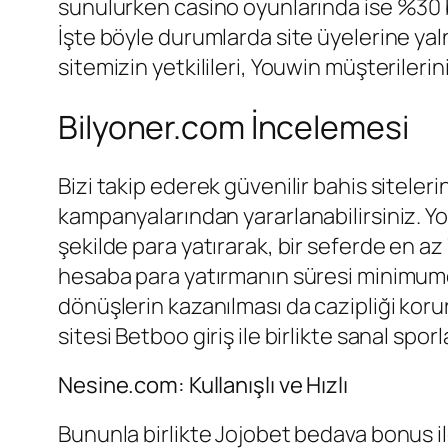
sunulurken casino oyunlarında ise %30 bo
İşte böyle durumlarda site üyelerine yal
sitemizin yetkilileri, Youwin müşterilerin
Bilyoner.com İncelemesi
Bizi takip ederek güvenilir bahis siteler
kampanyalarından yararlanabilirsiniz. Youw
şekilde para yatırarak, bir seferde en az
hesaba para yatırmanın süresi minimum
dönüşlerin kazanılması da cazipliği korur
sitesi Betboo giriş ile birlikte sanal sp
Nesine.com: Kullanışlı ve Hızlı
Bununla birlikte Jojobet bedava bonus i