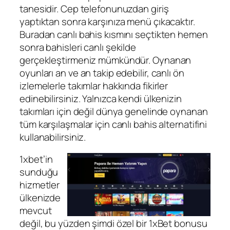
tanesidir. Cep telefonunuzdan giriş
yaptıktan sonra karşınıza menü çıkacaktır.
Buradan canlı bahis kısmını seçtikten hemen
sonra bahisleri canlı şekilde
gerçekleştirmeniz mümkündür. Oynanan
oyunları an ve an takip edebilir, canlı ön
izlemelerle takımlar hakkında fikirler
edinebilirsiniz. Yalnızca kendi ülkenizin
takımları için değil dünya genelinde oynanan
tüm karşılaşmalar için canlı bahis alternatifini
kullanabilirsiniz.
1xbet’in
sunduğu
hizmetler
ülkenizde
mevcut
değil, bu yüzden şimdi özel bir 1xBet bonusu