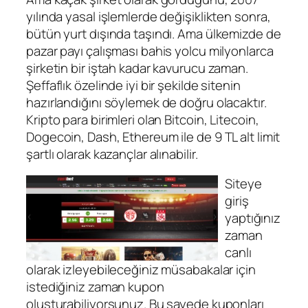
yılında yasal işlemlerde değişiklikten sonra,
bütün yurt dışında taşındı. Ama ülkemizde de
pazar payı çalışması bahis yolcu milyonlarca
şirketin bir iştah kadar kavurucu zaman.
Şeffaflık özelinde iyi bir şekilde sitenin
hazırlandığını söylemek de doğru olacaktır.
Kripto para birimleri olan Bitcoin, Litecoin,
Dogecoin, Dash, Ethereum ile de 9 TL alt limit
şartlı olarak kazançlar alınabilir.
Siteye
giriş
yaptığınız
zaman
canlı
olarak izleyebileceğiniz müsabakalar için
istediğiniz zaman kupon
oluşturabiliyorsunuz. Bu sayede kuponları