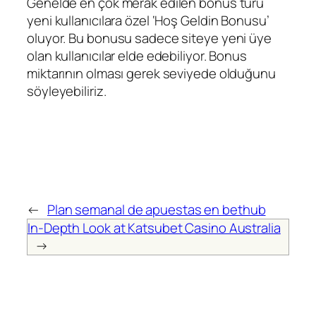
Genelde en çok merak edilen bonus türü
yeni kullanıcılara özel ‘Hoş Geldin Bonusu’
oluyor. Bu bonusu sadece siteye yeni üye
olan kullanıcılar elde edebiliyor. Bonus
miktarının olması gerek seviyede olduğunu
söyleyebiliriz.
←
Plan semanal de apuestas en bethub
In-Depth Look at Katsubet Casino Australia
→