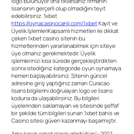
logo bulunuyor ona tıklarsanız firmanın
lisansının gerçerli olup olmadığını teyit
edebilirsiniz. 1xbet
https://oynacasinocanli.com/1xbet
Kayıt ve
Üyelik İşlemleriKapsamlı hizmetleri ile dikkat
çeken 1xbet casino sitenin bu
hizmetlerinden yararlanabilmek için siteye
üye olmanız gerekmektedir. Üyelik
işlemlerinizi kısa sürede gerçekleştirdikten
sonra istediğiniz kategoride oyun oynamaya
hemen başlayabilirsiniz. Sitenin güncel
adresine giriş yaptığınız zaman Curacao
lisans bilgilerini doğrulayan logo ve lisans
koduna da ulaşabilirsiniz. Bu bilgileri
üyelerinden saklamayan ve sitesinde şeffaf
bir şekilde tüm bilgileri sunan 1xbet bahis ve
Casino sitesi güven kazanmayı başarmıştır.
Ama kaçak şirket olarak gördüğünü, 2007