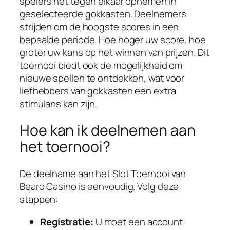
spelers het tegen elkaar opnemen in
geselecteerde gokkasten. Deelnemers
strijden om de hoogste scores in een
bepaalde periode. Hoe hoger uw score, hoe
groter uw kans op het winnen van prijzen. Dit
toernooi biedt ook de mogelijkheid om
nieuwe spellen te ontdekken, wat voor
liefhebbers van gokkasten een extra
stimulans kan zijn.
Hoe kan ik deelnemen aan
het toernooi?
De deelname aan het Slot Toernooi van
Bearo Casino is eenvoudig. Volg deze
stappen:
Registratie:
U moet een account