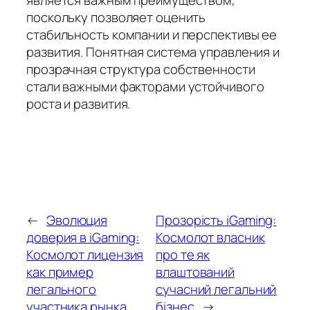
является важным преимуществом,
поскольку позволяет оценить
стабильность компании и перспективы ее
развития. Понятная система управления и
прозрачная структура собственности
стали важными факторами устойчивого
роста и развития.
←
Эволюция
Прозорість iGaming:
доверия в iGaming:
Космолот власник
Космолот лицензия
про те як
как пример
влаштований
легального
сучасний легальний
участника рынка
бізнес
→