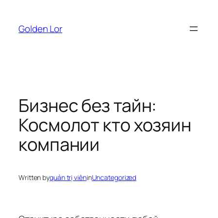
Skip
to
Golden Lor
content
Бизнес без тайн:
Космолот кто хозяин
компании
Written by
quản trị viên
in
Uncategorized