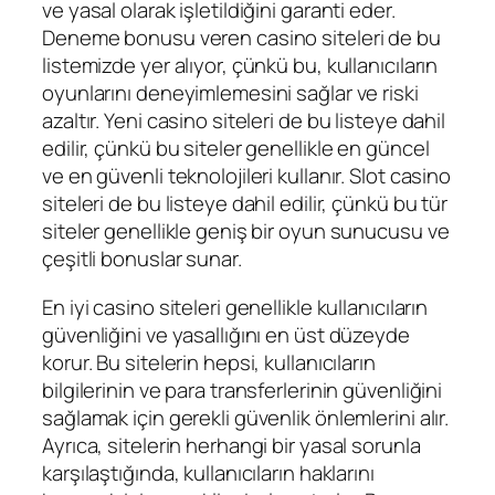
ve yasal olarak işletildiğini garanti eder.
Deneme bonusu veren casino siteleri de bu
listemizde yer alıyor, çünkü bu, kullanıcıların
oyunlarını deneyimlemesini sağlar ve riski
azaltır. Yeni casino siteleri de bu listeye dahil
edilir, çünkü bu siteler genellikle en güncel
ve en güvenli teknolojileri kullanır. Slot casino
siteleri de bu listeye dahil edilir, çünkü bu tür
siteler genellikle geniş bir oyun sunucusu ve
çeşitli bonuslar sunar.
En iyi casino siteleri genellikle kullanıcıların
güvenliğini ve yasallığını en üst düzeyde
korur. Bu sitelerin hepsi, kullanıcıların
bilgilerinin ve para transferlerinin güvenliğini
sağlamak için gerekli güvenlik önlemlerini alır.
Ayrıca, sitelerin herhangi bir yasal sorunla
karşılaştığında, kullanıcıların haklarını