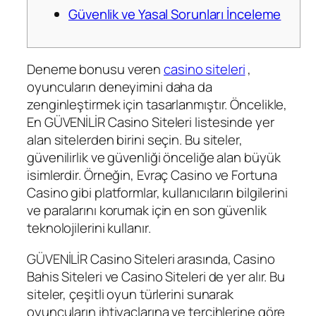
Güvenlik ve Yasal Sorunları İnceleme
Deneme bonusu veren
casino siteleri
,
oyuncuların deneyimini daha da
zenginleştirmek için tasarlanmıştır. Öncelikle,
En GÜVENİLİR Casino Siteleri listesinde yer
alan sitelerden birini seçin. Bu siteler,
güvenilirlik ve güvenliği önceliğe alan büyük
isimlerdir. Örneğin, Evraç Casino ve Fortuna
Casino gibi platformlar, kullanıcıların bilgilerini
ve paralarını korumak için en son güvenlik
teknolojilerini kullanır.
GÜVENİLİR Casino Siteleri arasında, Casino
Bahis Siteleri ve Casino Siteleri de yer alır. Bu
siteler, çeşitli oyun türlerini sunarak
oyuncuların ihtiyaçlarına ve tercihlerine göre