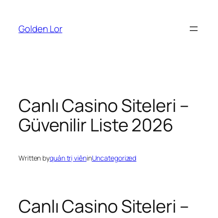
Skip
to
Golden Lor
content
Canlı Casino Siteleri –
Güvenilir Liste 2026
Written by
quản trị viên
in
Uncategorized
Canlı Casino Siteleri –