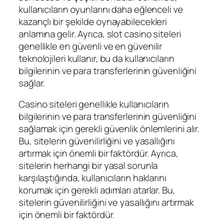
kullanıcıların oyunlarını daha eğlenceli ve
kazançlı bir şekilde oynayabilecekleri
anlamına gelir. Ayrıca, slot casino siteleri
genellikle en güvenli ve en güvenilir
teknolojileri kullanır, bu da kullanıcıların
bilgilerinin ve para transferlerinin güvenliğini
sağlar.
Casino siteleri genellikle kullanıcıların
bilgilerinin ve para transferlerinin güvenliğini
sağlamak için gerekli güvenlik önlemlerini alır.
Bu, sitelerin güvenilirliğini ve yasallığını
artırmak için önemli bir faktördür. Ayrıca,
sitelerin herhangi bir yasal sorunla
karşılaştığında, kullanıcıların haklarını
korumak için gerekli adımları atarlar. Bu,
sitelerin güvenilirliğini ve yasallığını artırmak
için önemli bir faktördür.