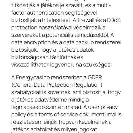
titkosítják a játékos jelszavait, és a multi-
factor authentication segítségével
biztosítják a hitelesítést. A firewall és a DDoS
protection használatával védelmezik a
szervereket a potenciális támadásoktól. A
data encryption és a data backup rendszerei
biztosítják, hogy a játékos adatok
biztonságosan tárolódnak és
visszaállíthatók legyenek, ha szükséges.
A Energycasino rendszerben a GDPR
(General Data Protection Regulation)
szabályokat is követnek, ami biztosítja, hogy
a játékos adatvédelme mindig a
legmagasabb szinten marad. A user privacy
policy és a terms of service dokumentumai is
részletesen leírják, hogyan kezelnének a
játékos adatokat és milyen jogokat