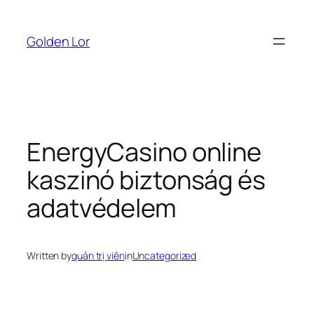
Skip
to
Golden Lor
content
EnergyCasino online
kaszinó biztonság és
adatvédelem
Written by
quản trị viên
in
Uncategorized