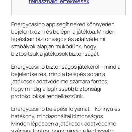
felhasználói értékelések
Energycasino app segít neked könnyedén
bejelentkezni és belépni a játékba. Minden
lépésben biztonságos és adatvédelmi
szabályok alapján működünk, hogy
biztosítsuk a játékosok biztonságát.
Energycasino biztonságos játékéről – mind a
bejelentkezés, mind a belépés során a
játékosok adatvédelme számára fontos,
hogy mindig a legfrissebb biztonsági
protokollokkal rendelkezzünk.
Energycasino belépési folyamat – könnyű és
hatékony, mindazonáltal biztonságos.
Minden lépésben a játékosok adatvédelme
számára fontos, hogy mindig a legfrissebb