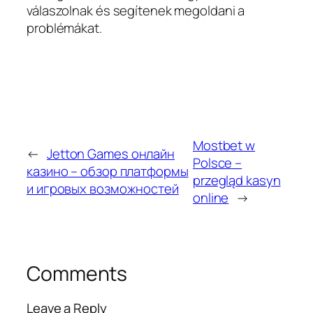
válaszolnak és segítenek megoldani a
problémákat.
Mostbet w
←
Jetton Games онлайн
Polsce –
казино – обзор платформы
przegląd kasyn
и игровых возможностей
online
→
Comments
Leave a Reply