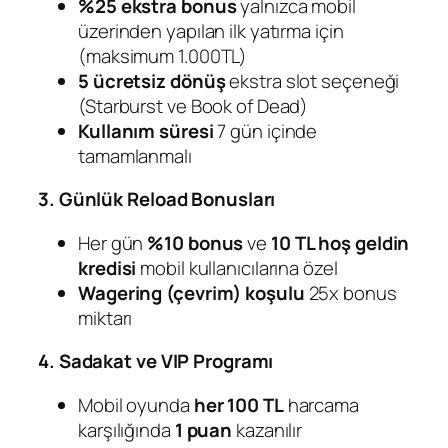
%25 ekstra bonus
yalnızca mobil
üzerinden yapılan ilk yatırma için
(maksimum 1.000TL)
5 ücretsiz dönüş
ekstra slot seçeneği
(Starburst ve Book of Dead)
Kullanım süresi
7 gün içinde
tamamlanmalı
3. Günlük Reload Bonusları
Her gün
%10 bonus
ve
10 TL hoş geldin
kredisi
mobil kullanıcılarına özel
Wagering (çevrim) koşulu
25x bonus
miktarı
4. Sadakat ve VIP Programı
Mobil oyunda
her 100 TL
harcama
karşılığında
1 puan
kazanılır