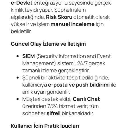
e‑Devlet
entegrasyonu sayesinde gerçek
kimlik teyidi yapar. Şüpheli işlem
algılandığında,
Risk Skoru
otomatik olarak
yükselir ve işlem
manuel inceleme
için
bekletilir.
Güncel Olay İzleme ve İletişim
SIEM
(Security Information and Event
Management) sistemi, 24/7 gerçek
zamanlı izleme gerçekleştirir.
Şüpheli bir aktivite tespit edildiğinde,
kullanıcıya
e‑posta ve push bildirimi
ile
anlık uyarı gönderilir.
Müşteri destek ekibi,
Canlı Chat
üzerinden 7/24 hizmet verir; tüm
sohbetler
şifreli
bir kanaldadır.
Kullanıcı İçin Pratik İpuçları