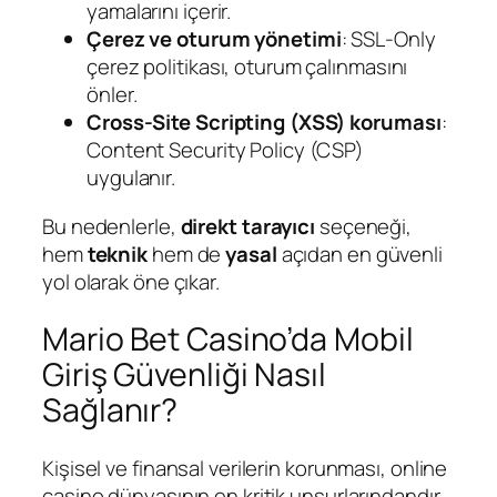
yamalarını içerir.
Çerez ve oturum yönetimi
: SSL‑Only
çerez politikası, oturum çalınmasını
önler.
Cross‑Site Scripting (XSS) koruması
:
Content Security Policy (CSP)
uygulanır.
Bu nedenlerle,
direkt tarayıcı
seçeneği,
hem
teknik
hem de
yasal
açıdan en güvenli
yol olarak öne çıkar.
Mario Bet Casino’da Mobil
Giriş Güvenliği Nasıl
Sağlanır?
Kişisel ve finansal verilerin korunması, online
casino dünyasının en kritik unsurlarındandır.