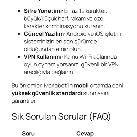
Şifre Yönetimi
: En az 12 karakter,
büyük/küçük harf, rakam ve özel
karakter kombinasyonu kullanın.
Güncel Yazılım
: Android ve iOS işletim
sisteminizin en son sürümde
olduğundan emin olun.
VPN Kullanımı
: Kamu Wi‑Fi ağlarında
oyun oynamıyorsanız, güvenli bir VPN
aracılığıyla bağlanın.
Bu önlemler, Mariobet’in
mobil
ortamda dahi
yüksek güvenlik standardı
sunmasını
garantiler.
Sık Sorulan Sorular (FAQ)
Soru
Cevap