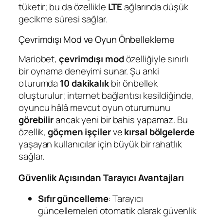
tüketir; bu da özellikle
LTE
ağlarında düşük
gecikme süresi sağlar.
Çevrimdışı Mod ve Oyun Önbellekleme
Mariobet,
çevrimdışı mod
özelliğiyle sınırlı
bir oynama deneyimi sunar. Şu anki
oturumda
10 dakikalık
bir önbellek
oluşturulur; internet bağlantısı kesildiğinde,
oyuncu hâlâ mevcut oyun oturumunu
görebilir
ancak yeni bir bahis yapamaz. Bu
özellik,
göçmen işçiler
ve
kırsal bölgelerde
yaşayan kullanıcılar için büyük bir rahatlık
sağlar.
Güvenlik Açısından Tarayıcı Avantajları
Sıfır güncelleme
: Tarayıcı
güncellemeleri otomatik olarak güvenlik