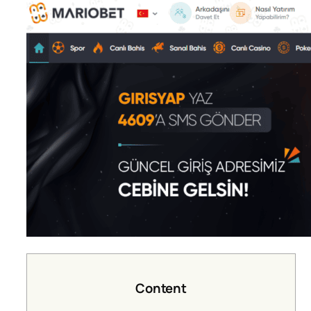
Content