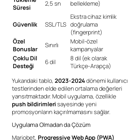
2,5 sn
bellekleme)
Süresi
Ekstra cihaz kimlik
Güvenlik
SSL/TLS
doğrulama
(fingerprint)
Özel
Mobil‑özel
Sınırlı
Bonuslar
kampanyalar
Çoklu Dil
8 dil (ek olarak
6 dil
Desteği
Türkçe‑Arapça)
Yukarıdaki tablo,
2023‑2024
dönemi kullanıcı
testlerinden elde edilen ortalama değerleri
yansıtmaktadır. Mobil uygulama, özellikle
push bildirimleri
sayesinde yeni
promosyonların kaçırılmamasını sağlar.
Uygulama Olmadan da Çözüm
Mariobet,
Progressive Web App (PWA)