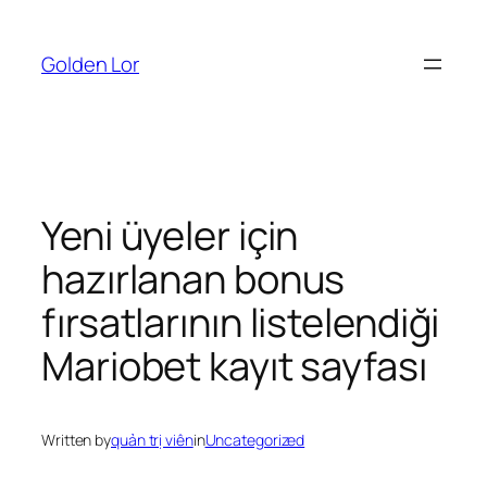
Skip
to
Golden Lor
content
Yeni üyeler için
hazırlanan bonus
fırsatlarının listelendiği
Mariobet kayıt sayfası
Written by
quản trị viên
in
Uncategorized