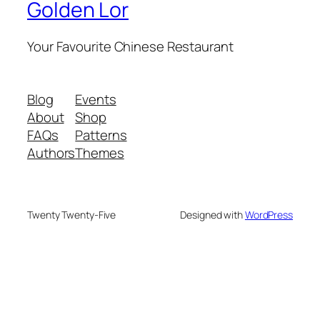
Golden Lor
Your Favourite Chinese Restaurant
Blog
Events
About
Shop
FAQs
Patterns
Authors
Themes
Twenty Twenty-Five
Designed with
WordPress