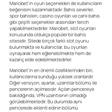
Mariobet’in oyun seçenekleri de kullanıcıların
beğenisini kazanmaktadır. Bahis severler,
spor bahisleri, casino oyunları ve canlı bahis
gibi çeşitli seçenekler arasından tercih
yapabilmektedirler. Mariobet, slot oyunları
konusunda oldukça popüler bir bahis
sitesidir. Sitede birçok farklı slot oyunu
bulunmakta ve kullanıcılar, bu oyunları
oynayarak hem eğlenebilmekte hem de
kazanç elde edebilmektedirler.
Mariobet’in en önemli özelliklerinden biri,
kullanıcılarına sunduğu yüksek oranlardır.
Diğer versiyon, ayarlar, uzantılar bölümü ile
pencerenin açılmasıdır. Açılan pencereye
bakıldığında, VPN uzantısının olmadığı
görülebilmektedir. Bu durumda aynı
pencerede eklenti edinin bölümü