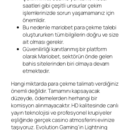
saatleri gibi çeşitli unsurlar çekim
işlemlerinizde sorun yaşamamanız için
önemlidir.
Bu nedenle mariobet para çekme talebi
oluştururken tüm bilgilerin doğru ve size
ait olması gerekir.
Güvenilirliği kanıtlanmış bir platform
olarak Mariobet, sektörün önde gelen
bahis sitelerinden biri olmaya devam
etmektedir.
Hangi miktarda para çekme talimatı verdiğiniz
önemli değildir. Tamamını kapsayacak
düzeyde, ödemelerden herhangi bir
komisyon alınmayacaktır. HD kalitesinde canlı
yayın teknolojisi ve profesyonel krupiyeler
eşliğinde gerçek casino atmosferini evinize
taşıyoruz. Evolution Gaming’in Lightning