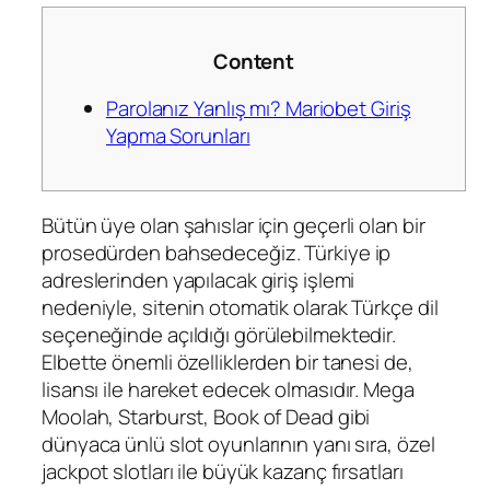
Content
Parolanız Yanlış mı? Mariobet Giriş
Yapma Sorunları
Bütün üye olan şahıslar için geçerli olan bir
prosedürden bahsedeceğiz. Türkiye ip
adreslerinden yapılacak giriş işlemi
nedeniyle, sitenin otomatik olarak Türkçe dil
seçeneğinde açıldığı görülebilmektedir.
Elbette önemli özelliklerden bir tanesi de,
lisansı ile hareket edecek olmasıdır. Mega
Moolah, Starburst, Book of Dead gibi
dünyaca ünlü slot oyunlarının yanı sıra, özel
jackpot slotları ile büyük kazanç fırsatları