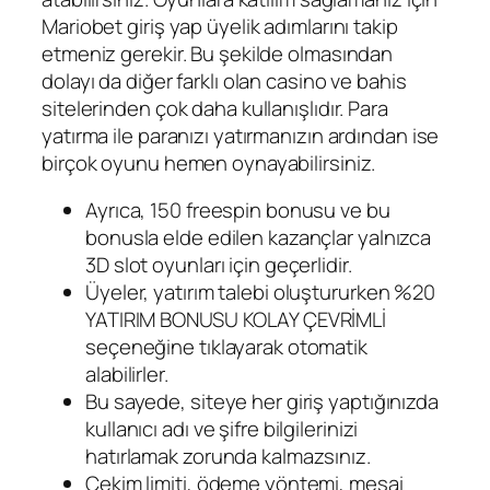
Mariobet giriş yap üyelik adımlarını takip
etmeniz gerekir. Bu şekilde olmasından
dolayı da diğer farklı olan casino ve bahis
sitelerinden çok daha kullanışlıdır. Para
yatırma ile paranızı yatırmanızın ardından ise
birçok oyunu hemen oynayabilirsiniz.
Ayrıca, 150 freespin bonusu ve bu
bonusla elde edilen kazançlar yalnızca
3D slot oyunları için geçerlidir.
Üyeler, yatırım talebi oluştururken %20
YATIRIM BONUSU KOLAY ÇEVRİMLİ
seçeneğine tıklayarak otomatik
alabilirler.
Bu sayede, siteye her giriş yaptığınızda
kullanıcı adı ve şifre bilgilerinizi
hatırlamak zorunda kalmazsınız.
Çekim limiti, ödeme yöntemi, mesai