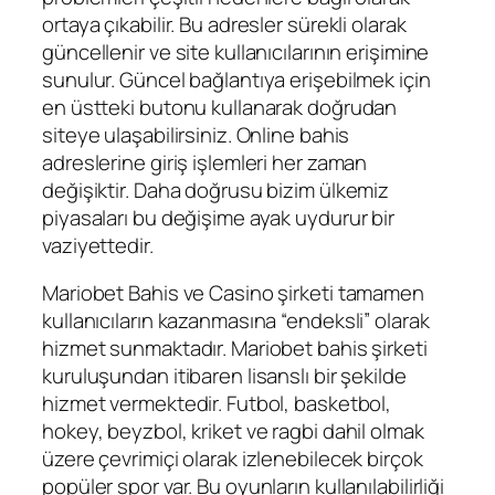
ortaya çıkabilir. Bu adresler sürekli olarak
güncellenir ve site kullanıcılarının erişimine
sunulur. Güncel bağlantıya erişebilmek için
en üstteki butonu kullanarak doğrudan
siteye ulaşabilirsiniz. Online bahis
adreslerine giriş işlemleri her zaman
değişiktir. Daha doğrusu bizim ülkemiz
piyasaları bu değişime ayak uydurur bir
vaziyettedir.
Mariobet Bahis ve Casino şirketi tamamen
kullanıcıların kazanmasına “endeksli” olarak
hizmet sunmaktadır. Mariobet bahis şirketi
kuruluşundan itibaren lisanslı bir şekilde
hizmet vermektedir. Futbol, basketbol,
hokey, beyzbol, kriket ve ragbi dahil olmak
üzere çevrimiçi olarak izlenebilecek birçok
popüler spor var. Bu oyunların kullanılabilirliği