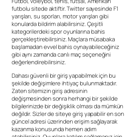
Futbol, voleybol, tenis, futsal, Amerikan
futbolu sitede aktiftir. Twitter sayesinde F1
yarışları, su sporları, motor yarışları gibi
konularda bildirim alabilirsiniz. Çeşitli
kategorilerdeki spor oyunlarına bahis
gerçekleştirebilirsiniz. Maçlara müsabaka
başlamadan evvel bahis oynayabileceğiniz
gibi aynı zamanda canlı maç seçeneğini
değerlendirebilirsiniz.
Dahası güvenli bir giriş yapabilmek için bu
şekilde değişimlere ihtiyaç bulunmaktadır.
Zaten sitemizin giriş adresinin
değişmesinden sonra herhangi bir şekilde
bilgilerinizde bir değişiklik olması da mümkün
değildir. Sizler de siteye giriş yapabilir en son
güncel adresi üzerinden erişim sağlayarak
kazanma konusunda hemen adım
atabilirsiniz. Oyunlara katılım sağlamanız için