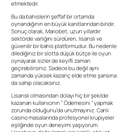
etmektedir.
Bu da bahislerin şeffaf bir ortamda
oynandığının en büyük kanıtlarından biridir.
Sonuç olarak, Mariobet, uzun yıllardır
sektörde varlığını sürdüren, lisanslı ve
güvenilir bir bahis platformudur. Bu nedenle
dilediğiniz bir slotta düşük bütçe ile oyun
oynayarak sizler de keyifli zaman
geçirebilirsiniz. Sadece bu değil aynı
zamanda yüksek kazanç elde etme şansına
da sahip olacaksınız.
Lisanslı olmasından dolayı hiç bir şekilde
kazanan kullanıcının ” Ödemesini “ yapmak
zorunda olduğunu’da unutmayınız. Canlı
casino masalarında profesyonel krupiyeler
eşliğinde oyun deneyimi yaşıyorum.