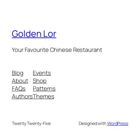
Golden Lor
Your Favourite Chinese Restaurant
Blog
Events
About
Shop
FAQs
Patterns
Authors
Themes
Twenty Twenty-Five
Designed with
WordPress