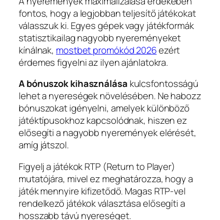
A nyeremények maximalizálása érdekében
fontos, hogy a legjobban teljesítő játékokat
válasszuk ki. Egyes gépek vagy játékformák
statisztikailag nagyobb nyereményeket
kínálnak,
mostbet promókód 2026
ezért
érdemes figyelni az ilyen ajánlatokra.
A bónuszok kihasználása
kulcsfontosságú
lehet a nyereségek növelésében. Ne habozz
bónuszokat igényelni, amelyek különböző
játéktípusokhoz kapcsolódnak, hiszen ez
elősegíti a nagyobb nyeremények elérését,
amíg játszol.
Figyelj a játékok RTP (Return to Player)
mutatójára, mivel ez meghatározza, hogy a
játék mennyire kifizetődő. Magas RTP-vel
rendelkező játékok választása elősegíti a
hosszabb távú nyereséget.