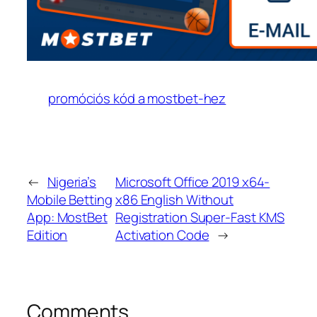
promóciós kód a mostbet-hez
←
Nigeria’s
Microsoft Office 2019 x64-
Mobile Betting
x86 English Without
App: MostBet
Registration Super-Fast KMS
Edition
Activation Code
→
Comments