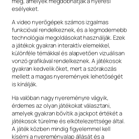
meg, amelyek megdobhatják a nyerési
esélyeket.
A video nyerőgépek számos izgalmas
funkcióval rendelkeznek, és a legmodernebb
technológiai megoldásokat használják. Ezek
a játékok gyakran interaktív elemekkel,
különféle témákkal és alapvetően vizuálisan
vonzó grafikával rendelkeznek. A játékosok
gyakran kedvelik őket, mert a szórakozás
mellett a magas nyeremények lehetőségét
is kínálják.
Ha valóban nagy nyereményre vágyik,
érdemes az olyan játékokat választani,
amelyek gyakran bővítik a jackpot értékét a
játékosok türelme és elkötelezettsége által.
A játék közben mindig figyelemmel kell
kísérni a nyereményalap állását és a