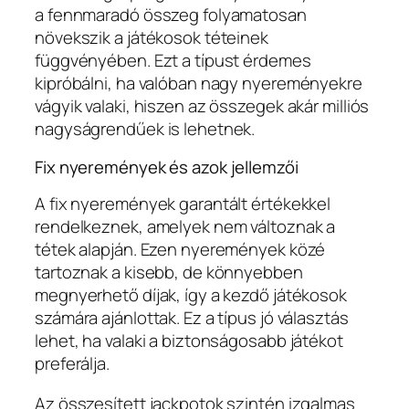
a fennmaradó összeg folyamatosan
növekszik a játékosok téteinek
függvényében. Ezt a típust érdemes
kipróbálni, ha valóban nagy nyereményekre
vágyik valaki, hiszen az összegek akár milliós
nagyságrendűek is lehetnek.
Fix nyeremények és azok jellemzői
A fix nyeremények garantált értékekkel
rendelkeznek, amelyek nem változnak a
tétek alapján. Ezen nyeremények közé
tartoznak a kisebb, de könnyebben
megnyerhető díjak, így a kezdő játékosok
számára ajánlottak. Ez a típus jó választás
lehet, ha valaki a biztonságosabb játékot
preferálja.
Az összesített jackpotok szintén izgalmas