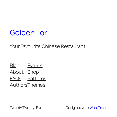
Golden Lor
Your Favourite Chinese Restaurant
Blog
Events
About
Shop
FAQs
Patterns
Authors
Themes
Twenty Twenty-Five
Designed with
WordPress