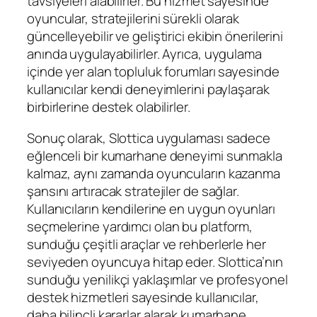
tavsiyeleri alabilirler. Bu hizmet sayesinde
oyuncular, stratejilerini sürekli olarak
güncelleyebilir ve geliştirici ekibin önerilerini
anında uygulayabilirler. Ayrıca, uygulama
içinde yer alan topluluk forumları sayesinde
kullanıcılar kendi deneyimlerini paylaşarak
birbirlerine destek olabilirler.
Sonuç olarak, Slottica uygulaması sadece
eğlenceli bir kumarhane deneyimi sunmakla
kalmaz, aynı zamanda oyuncuların kazanma
şansını artıracak stratejiler de sağlar.
Kullanıcıların kendilerine en uygun oyunları
seçmelerine yardımcı olan bu platform,
sunduğu çeşitli araçlar ve rehberlerle her
seviyeden oyuncuya hitap eder. Slottica’nın
sunduğu yenilikçi yaklaşımlar ve profesyonel
destek hizmetleri sayesinde kullanıcılar,
daha bilinçli kararlar alarak kumarhane