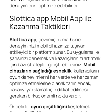
deneyimlerini optimize edebilirler.
Slottica app Mobil App ile
Kazanma Taktikleri
Slottica app
, çevrimiçi kumarhane
deneyiminizi mobil cihazınıza taşıyan
etkileyici bir platform sunar. Bu uygulama ile
şansınızı denemek ve kazançlarınızı artırmak
için bazı stratejiler geliştirebilirsiniz.
Mobil
cihazların sağladığı esneklik
, kullanıcıların
oyun deneyimlerini her yerde ve her zaman
optimize etmelerine olanak tanır. Ancak,
başarıyı yakalamak için dikkat edilmesi
gereken birkaç önemli nokta vardır.
Öncelikle,
oyun çeşitliliğini
keşfetmek