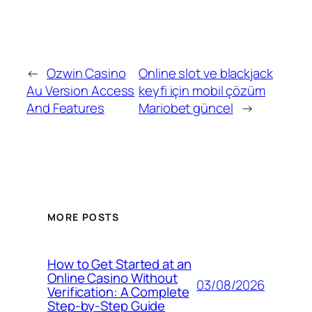
←
Ozwin Casino
Online slot ve blackjack
Au Version Access
keyfi için mobil çözüm
And Features
Mariobet güncel
→
MORE POSTS
How to Get Started at an
Online Casino Without
03/08/2026
Verification: A Complete
Step‑by‑Step Guide