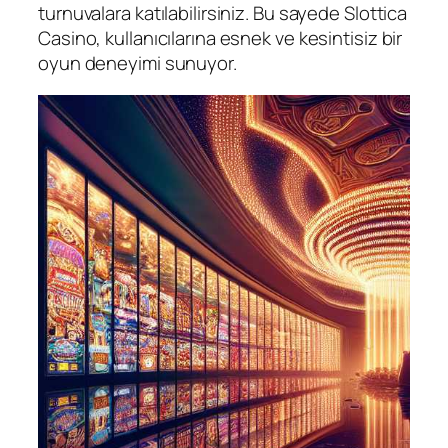
turnuvalara katılabilirsiniz. Bu sayede Slottica
Casino, kullanıcılarına esnek ve kesintisiz bir
oyun deneyimi sunuyor.