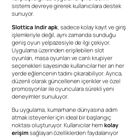
sistemi devreye girerek kullanıcılara destek
sunuyor.
Slottica Indir apk
, sadece kolay kayıt ve giriş
işlemleriyle değil, aynı zamanda sunduğu
geniş oyun yelpazesiyle de ilgi çekiyor.
Uygulama üzerinden erişilebilen slot
oyunları, masa oyunları ve canlı krupiyer
seçenekleri sayesinde kullanıcılar her an her
yerde eğlencenin tadını çıkarabiliyor. Ayrıca,
düzenli olarak güncellenen içerikler ve özel
promosyonlar ile oyunculara sürekli yeni
deneyimler sunuluyor.
Bu uygulama, kumarhane dünyasına adım
atmak isteyenler için ideal bir başlangıç
noktası oluşturuyor. Kullanıcılar hem
kolay
erişim
sağlayan özelliklerden faydalanıyor