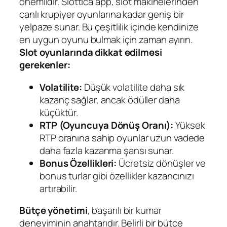
önemlidir. Slottica app, slot makinelerinden
canlı krupiyer oyunlarına kadar geniş bir
yelpaze sunar. Bu çeşitlilik içinde kendinize
en uygun oyunu bulmak için zaman ayırın.
Slot oyunlarında dikkat edilmesi
gerekenler:
Volatilite:
Düşük volatilite daha sık
kazanç sağlar, ancak ödüller daha
küçüktür.
RTP (Oyuncuya Dönüş Oranı):
Yüksek
RTP oranına sahip oyunlar uzun vadede
daha fazla kazanma şansı sunar.
Bonus Özellikleri:
Ücretsiz dönüşler ve
bonus turlar gibi özellikler kazancınızı
artırabilir.
Bütçe yönetimi
, başarılı bir kumar
deneyiminin anahtarıdır. Belirli bir bütçe