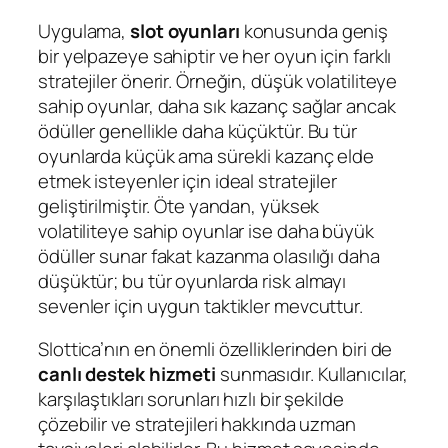
Uygulama,
slot oyunları
konusunda geniş
bir yelpazeye sahiptir ve her oyun için farklı
stratejiler önerir. Örneğin, düşük volatiliteye
sahip oyunlar, daha sık kazanç sağlar ancak
ödüller genellikle daha küçüktür. Bu tür
oyunlarda küçük ama sürekli kazanç elde
etmek isteyenler için ideal stratejiler
geliştirilmiştir. Öte yandan, yüksek
volatiliteye sahip oyunlar ise daha büyük
ödüller sunar fakat kazanma olasılığı daha
düşüktür; bu tür oyunlarda risk almayı
sevenler için uygun taktikler mevcuttur.
Slottica’nın en önemli özelliklerinden biri de
canlı destek hizmeti
sunmasıdır. Kullanıcılar,
karşılaştıkları sorunları hızlı bir şekilde
çözebilir ve stratejileri hakkında uzman