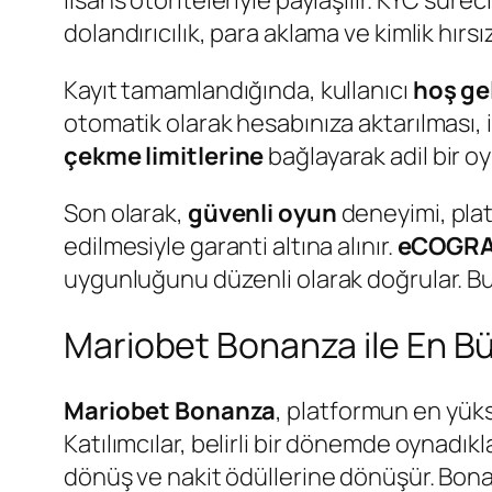
lisans otoriteleriyle paylaşılır. KYC sü
dolandırıcılık, para aklama ve kimlik hırsı
Kayıt tamamlandığında, kullanıcı
hoş ge
otomatik olarak hesabınıza aktarılması, i
çekme limitlerine
bağlayarak adil bir oy
Son olarak,
güvenli oyun
deneyimi, plat
edilmesiyle garanti altına alınır.
eCOGR
uygunluğunu düzenli olarak doğrular. Bu
Mariobet Bonanza ile En B
Mariobet Bonanza
, platformun en yüks
Katılımcılar, belirli bir dönemde oynadık
dönüş ve nakit ödüllerine dönüşür. Bon