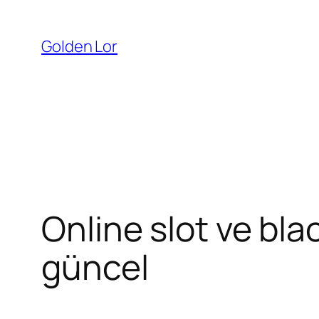
Skip
to
Golden Lor
content
Online slot ve bla
güncel