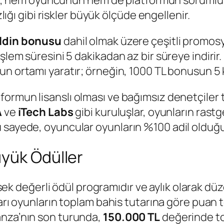
reci, hem oyuncunun hem de platformun sorumlulu
zlığı gibi riskler büyük ölçüde engellenir.
ldin bonusu
dahil olmak üzere çeşitli promosy
şlem süresini 5 dakikadan az bir süreye indirir
un ortamı yaratır; örneğin, 1000 TL bonusun 5 ka
formun lisanslı olması ve bağımsız denetçiler 
A
ve
iTech Labs
gibi kuruluşlar, oyunların rast
 sayede, oyuncular oyunların %100 adil olduğu
üyük Ödüller
ek değerli ödül programıdır ve aylık olarak düz
ları oyunların toplam bahis tutarına göre puan 
anza’nın son turunda,
150.000 TL
değerinde to