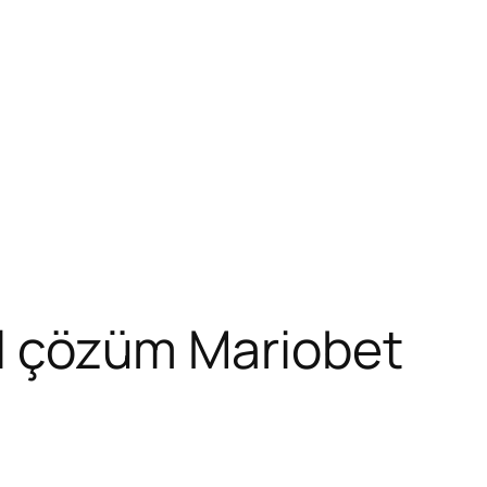
bil çözüm Mariobet