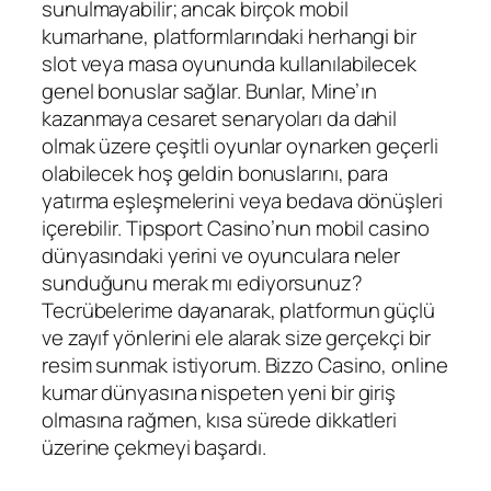
sunulmayabilir; ancak birçok mobil
kumarhane, platformlarındaki herhangi bir
slot veya masa oyununda kullanılabilecek
genel bonuslar sağlar. Bunlar, Mine’ın
kazanmaya cesaret senaryoları da dahil
olmak üzere çeşitli oyunlar oynarken geçerli
olabilecek hoş geldin bonuslarını, para
yatırma eşleşmelerini veya bedava dönüşleri
içerebilir. Tipsport Casino’nun mobil casino
dünyasındaki yerini ve oyunculara neler
sunduğunu merak mı ediyorsunuz?
Tecrübelerime dayanarak, platformun güçlü
ve zayıf yönlerini ele alarak size gerçekçi bir
resim sunmak istiyorum. Bizzo Casino, online
kumar dünyasına nispeten yeni bir giriş
olmasına rağmen, kısa sürede dikkatleri
üzerine çekmeyi başardı.