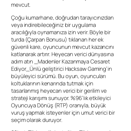
mevcut.
Çoğu kumarhane, doğrudan tarayıcınızdan
veya indirebileceğiniz bir uygulama
aracılığıyla oynamanıza izin verir. Böyle bir
turda (Çarpan Bonusu) tıklanan her ek
güvenli kare, oyuncunun mevcut kazancını
katlanarak artırır. Heyecan verici dünyasına
adım atın _Madenler Kazanmaya Cesaret
Ediyor_Ünlü geliştirici Hacksaw Gaming’in
büyüleyici sürümü. Bu oyun, oyuncuları
koltuklarının kenarında tutmak için
tasarlanmış heyecan verici bir gerilim ve
strateji karışımı sunuyor. %96’lık etkileyici
Oyuncuya Dönüş (RTP) oranıyla, büyük
vuruş yapmak isteyenler için umut verici bir
seçim olarak duruyor.