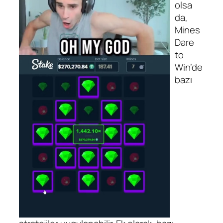
olsa
da,
Mines
Dare
to
Win’de
bazı