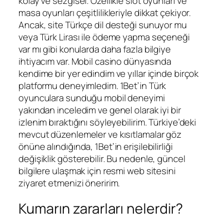
kolay ve sezgisel. Özellikle slot oyunları ve
masa oyunları çeşitlilikleriyle dikkat çekiyor.
Ancak, site Türkçe dil desteği sunuyor mu
veya Türk Lirası ile ödeme yapma seçeneği
var mı gibi konularda daha fazla bilgiye
ihtiyacım var. Mobil casino dünyasında
kendime bir yer edindim ve yıllar içinde birçok
platformu deneyimledim. 1Bet’in Türk
oyunculara sunduğu mobil deneyimi
yakından inceledim ve genel olarak iyi bir
izlenim bıraktığını söyleyebilirim. Türkiye’deki
mevcut düzenlemeler ve kısıtlamalar göz
önüne alındığında, 1Bet’in erişilebilirliği
değişiklik gösterebilir. Bu nedenle, güncel
bilgilere ulaşmak için resmi web sitesini
ziyaret etmenizi öneririm.
Kumarın zararları nelerdir?