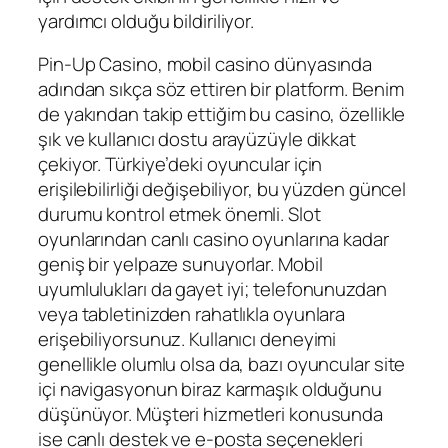
yardımcı olduğu bildiriliyor.
Pin-Up Casino, mobil casino dünyasında
adından sıkça söz ettiren bir platform. Benim
de yakından takip ettiğim bu casino, özellikle
şık ve kullanıcı dostu arayüzüyle dikkat
çekiyor. Türkiye’deki oyuncular için
erişilebilirliği değişebiliyor, bu yüzden güncel
durumu kontrol etmek önemli. Slot
oyunlarından canlı casino oyunlarına kadar
geniş bir yelpaze sunuyorlar. Mobil
uyumlulukları da gayet iyi; telefonunuzdan
veya tabletinizden rahatlıkla oyunlara
erişebiliyorsunuz. Kullanıcı deneyimi
genellikle olumlu olsa da, bazı oyuncular site
içi navigasyonun biraz karmaşık olduğunu
düşünüyor. Müşteri hizmetleri konusunda
ise canlı destek ve e-posta seçenekleri