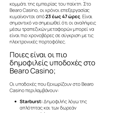
κομμάτι της εμπειρίας του παίκτη. Στο
Bearo Casino, οι χρόνοι επεξεργασίας
κυμαίνονται από
23 έως 47 ώρες
. Είναι
σημαντικό να σημειωθεί ότι οι αναλήψεις
μέσω τραπεζικών μεταφορών μπορεί να
είναι πιο χρονοβόρες σε σύγκριση με τις
ηλεκτρονικές πορτοφόλες.
Ποιες είναι οι πιο
δημοφιλείς υποδοχές στο
Bearo Casino;
Οι υποδοχές που ξεχωρίζουν στο Bearo
Casino περιλαμβάνουν:
Starburst:
Δημοφιλής λόγω της
απλότητας και των δωρεάν