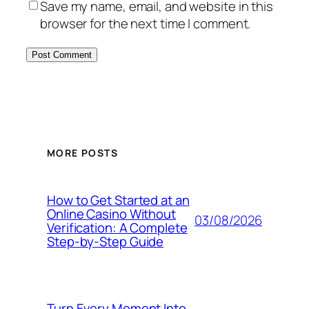
Save my name, email, and website in this
browser for the next time I comment.
MORE POSTS
How to Get Started at an
Online Casino Without
03/08/2026
Verification: A Complete
Step‑by‑Step Guide
Turn Every Moment Into