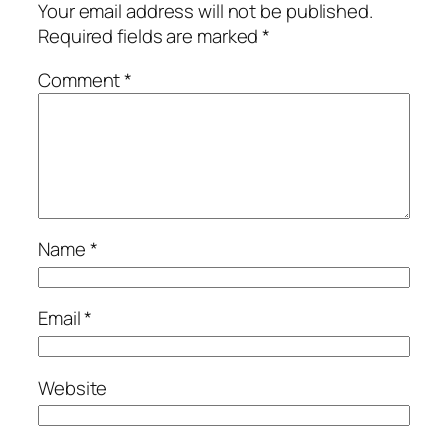
Your email address will not be published.
Required fields are marked
*
Comment
*
Name
*
Email
*
Website