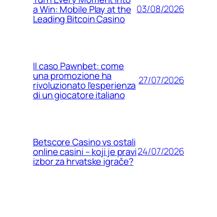
03/08/2026
a Win: Mobile Play at the
Leading Bitcoin Casino
Il caso Pawnbet: come
una promozione ha
27/07/2026
rivoluzionato l’esperienza
di un giocatore italiano
Betscore Casino vs ostali
24/07/2026
online casini – koji je pravi
izbor za hrvatske igrače?